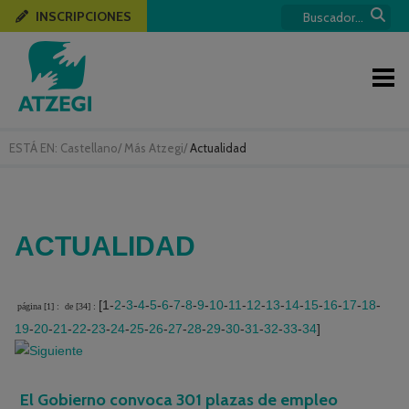
INSCRIPCIONES
ESTÁ EN:
Castellano
/
Más Atzegi
/
Actualidad
ACTUALIDAD
[1-
2
-
3
-
4
-
5
-
6
-
7
-
8
-
9
-
10
-
11
-
12
-
13
-
14
-
15
-
16
-
17
-
18
-
página [1] :
de [34] :
19
-
20
-
21
-
22
-
23
-
24
-
25
-
26
-
27
-
28
-
29
-
30
-
31
-
32
-
33
-
34
]
El Gobierno convoca 301 plazas de empleo