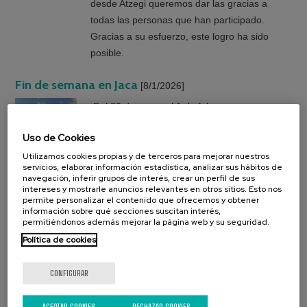
desde Atzegi queremos dar las gracias a
todas las personas que han participado.
Gracias a su esfuerzo, este logro ha sido
posible.
Fin de semana en Jaca
[8/1/2026]
Del 30 de enero al 1 de febrero, ¡nos
vamos a Jaca! Como otros años, habrá
Uso de Cookies
varias opciones:
Utilizamos cookies propias y de terceros para mejorar nuestros
ï¿½
Jaca
servicios, elaborar información estadística, analizar sus hábitos de
navegación, inferir grupos de interés, crear un perfil de sus
Un Encuentro para Familias sobre Vida
intereses y mostrarle anuncios relevantes en otros sitios. Esto nos
permite personalizar el contenido que ofrecemos y obtener
Independiente
[16/12/2025]
información sobre qué secciones suscitan interés,
permitiéndonos además mejorar la página web y su seguridad.
Os invitamos a un encuentro pensado para
Política de cookies
las familias de personas que están
planificando o ya viven de manera
CONFIGURAR
independiente.
ACEPTAR COOKIES
RECHAZAR COOKIES