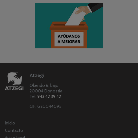
Atzegi
Okendo 6, bajo
20004 Donostia
Tel:
943 42 39 42
CIF: G20044095
Inicio
Contacto
Aviso legal