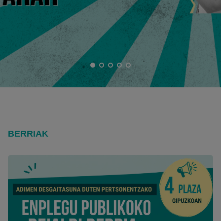
BERRIAK