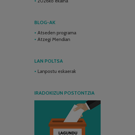
2026ko ekaina
BLOG-AK
Atseden programa
Atzegi Mendian
LAN POLTSA
Lanpostu eskaerak
IRADOKIZUN POSTONTZIA