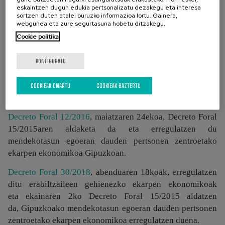
eskaintzen dugun edukia pertsonalizatu dezakegu eta interesa
Gipuzkoan dependentzia egoeran dauden
sortzen duten atalei buruzko informazioa lortu. Gainera,
pertsonentzat.
Akatsen zuzenketa
(BOG Nº 90 de 15-05-
webgunea eta zure segurtasuna hobetu ditzakegu.
2015).
Cookie politika
Zerbitzuko koordainketa kuoten kalkuluaren inguruan:
KONFIGURATU
Decreto Foral 15/2015
, ekainaren 2koak, erregulatzen du
mendekotasun egoeran dauden pertsonen zentroetako
COOKIEAK ONARTU
COOKIEAK BAZTERTU
ekarpen ekonomikoa Gipuzkoan.
Decreto Foral 12/2016
,
maiatzaren 24ekoa, Decreto Foral
15/2015aren aldaketa da eta erregulatzen du
mendekotasun egoeran dauden pertsonen zentroetako
ekarpen ekonomikoa Gipuzkoan.
Decreto Foral 30/2018
,
abenduaren 18koak, erregulatzen
ditu erabiltzaileen gehienezko ekarpen ekonomikoak
eta ekainaren 2ko Decreto Foral 15/2015 aldatzen
da, Gipuzkoako mendekotasun egoeran dauden pertsonen
zentroetako ekarpen ekonomikoa erregulatzen duena.