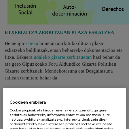
ETXEBIZITZA ZERBITZUAN PLAZA ESKATZEA
Hemengo
esteka
honetan aurkituko dituzu plaza
eskatzeko baldintzak, eman beharreko dokumentazioa eta
fitxa. Eskaera
udaleko gizarte zerbitzuetan
hasi behar da
eta gero Gipuzkoako Foru Aldundiko Gizarte Politiken
Gizarte zerbitzuak, Mendekotasuna eta Desgaitasuna
sailean tramitatu behar da.
ARAUTEGIA
Cookieen erabilera
Cookie propioak eta hirugarrenenak erabiltzen ditugu gure
Zerbitzura sarbidea:
zerbitzuak hobetzeko, informazio estatistikoa osatzeko, zure
nabigazio-ohiturak analizatzeko, interes-taldeak zein diren
Decreto Foral 7/2015
, martxoaren 24koak, erregulatzen du
ondorioztatzeko, haien interesen profil bat sortzeko eta beste
egoitza-zerbitzuetara eta eguneko zentroetara sarbidea
gune batzuetan iragarki esanguratsuak erakusteko. Horri esker,