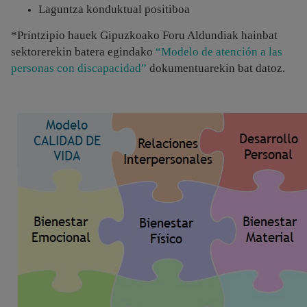
Laguntza konduktual positiboa
*Printzipio hauek Gipuzkoako Foru Aldundiak hainbat
sektorerekin batera egindako
“Modelo de atención a las
personas con discapacidad”
dokumentuarekin bat datoz.