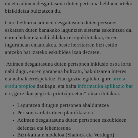
du eta adimen desgaitasuna duten pertsona helduen arteko
bizikidetza bultzatzen du.
Gure helburua adimen desgaitasuna duten personei
eskatzen duten banakako laguntzen sistema eskeintzea da,
euren behar eta nahi aldakorrei egokitutakoa, euren
ingurunean emandakoa, beste herritarren bizi estilo
antzeko bat izateko eskubidea izan dezaten.
Adimen desgaitasuna duten pertsonen inklusio osoa lortu
nahi dugu, euren garapena bultzatu, bakoitzaren interes
eta nahiak errespetatuz. Hau guztia egiteko, gure
arreta
eredu propioa
daukagu, eta baita
informatika aplikazio bat
ere, gure ikuspegi eta printzipioetan* oinarritutakoa.
Laguntzen ditugun pertsonen ahalduntzea
Pertsona ardatz duen planifikazioa
Adimen desgaitasuna duten pertsonen eskubideen
defentsa eta lehentasuna
Bizi-kalitate modeloa (Shalock eta Verdugo)