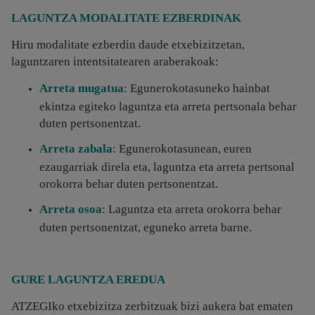
LAGUNTZA MODALITATE EZBERDINAK
Hiru modalitate ezberdin daude etxebizitzetan,
laguntzaren intentsitatearen araberakoak:
Arreta mugatua
: Egunerokotasuneko hainbat
ekintza egiteko laguntza eta arreta pertsonala behar
duten pertsonentzat.
Arreta zabala
: Egunerokotasunean, euren
ezaugarriak direla eta, laguntza eta arreta pertsonal
orokorra behar duten pertsonentzat.
Arreta osoa
: Laguntza eta arreta orokorra behar
duten pertsonentzat, eguneko arreta barne.
GURE LAGUNTZA EREDUA
ATZEGIko etxebizitza zerbitzuak bizi aukera bat ematen