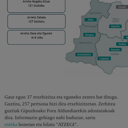
Gaur egun 37 etxebizitza eta eguneko zentro bat ditugu.
Guztira, 257 pertsona bizi dira etxebizitzetan. Zerbitzu
guztiak Gipuzkoako Foru Aldundiarekin adostutakoak
dira. Informazio gehiago nahi baduzue, sartu
esteka
honetan eta bilatu "ATZEGI".