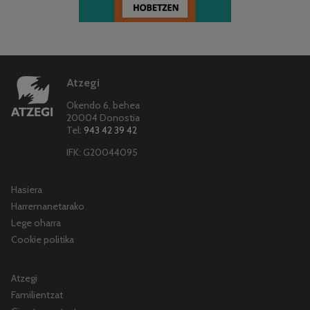
Atzegi
Okendo 6, behea
20004 Donostia
Tel:
943 42 39 42
IFK: G20044095
Hasiera
Harremanetarako
Lege oharra
Cookie politika
Atzegi
Familientzat