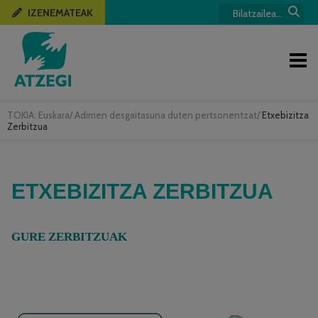
IZENEMATEAK
TOKIA:
Euskara
/
Adimen desgaitasuna duten pertsonentzat
/
Etxebizitza
Zerbitzua
ETXEBIZITZA ZERBITZUA
GURE ZERBITZUAK