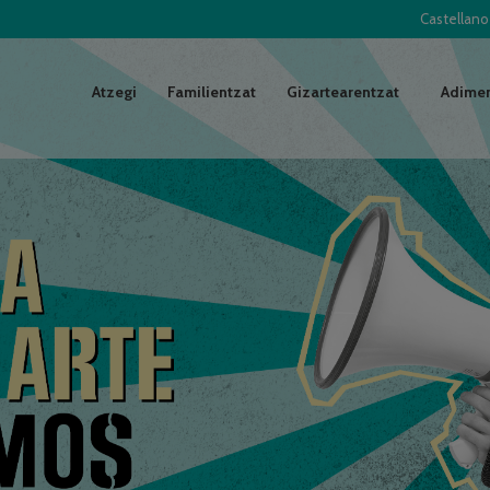
Castellano
Atzegi
Familientzat
Gizartearentzat
Adimen