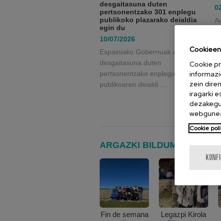
desgaitasuna duten
0
pertsonentzako 301 enplegu
publikoko plazarako deialdia
A
egin du
2
10/07/2026
to
Cookieen 
Espainiako Gobernuak adimen
desgaitasuna duten
Cookie pr
informazi
pertsonentzako enplegu
zein dire
publikoaren deialdi ...
iragarki 
dezakegu 
webgunea
Cookie poli
ARGAZKI BILDUMA
KONF
Z
Fin de semana
Legazpi Kirola