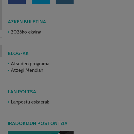
AZKEN BULETINA
2026ko ekaina
BLOG-AK
Atseden programa
Atzegi Mendian
LAN POLTSA
Lanpostu eskaerak
IRADOKIZUN POSTONTZIA