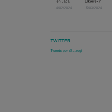
en Jaca
Elkarrekin
14/02/2024
15/03/2024
TWITTER
Tweets por @atzegi