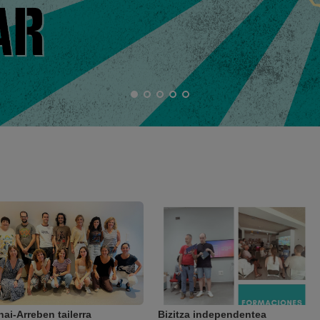
nai-Arreben tailerra
Bizitza independentea