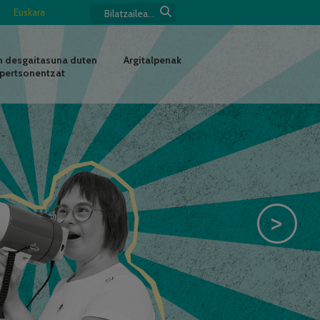
Euskara
 desgaitasuna duten
Argitalpenak
pertsonentzat
>