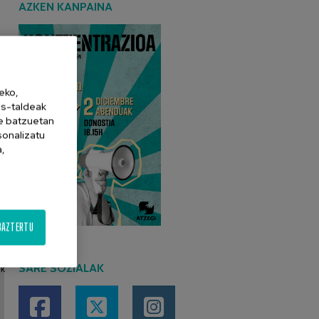
AZKEN KANPAINA
eko,
es-taldeak
ne batzuetan
sonalizatu
a,
>
BAZTERTU
SARE SOZIALAK
ek