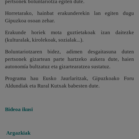
pertsonek boluntariotza egiten dute.
Horretarako, hainbat erakunderekin lan egiten dugu
Gipuzkoa osoan zehar.
Erakunde horiek mota guztietakoak izan daitezke
(kulturalak, kirolekoak, sozialak...).
Boluntariotzaren bidez, adimen desgaitasuna duten
pertsonek gizartean parte hartzeko aukera dute, haien
autonomía bultzatuz eta gizartearatzea sustatuz.
Programa hau Eusko Jaurlaritzak, Gipuzkoako Foru
Aldundiak eta Rural Kutxak babesten dute.
Bideoa ikusi
Argazkiak