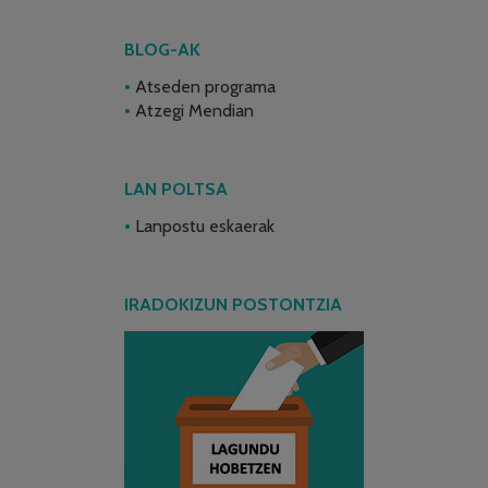
BLOG-AK
Atseden programa
Atzegi Mendian
LAN POLTSA
Lanpostu eskaerak
IRADOKIZUN POSTONTZIA