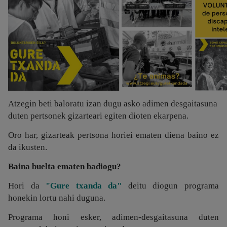
Atzegin beti baloratu izan dugu asko adimen desgaitasuna
duten pertsonek gizarteari egiten dioten ekarpena.
Oro har, gizarteak pertsona horiei ematen diena baino ez
da ikusten.
Baina buelta ematen badiogu?
Hori da
"Gure txanda da"
deitu diogun programa
honekin lortu nahi duguna.
Programa honi esker, adimen-desgaitasuna duten