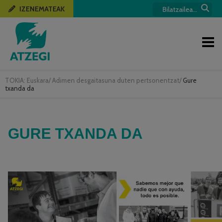
IZENEMATEAK
TOKIA:
Euskara
/
Adimen desgaitasuna duten pertsonentzat
/
Gure
txanda da
GURE TXANDA DA