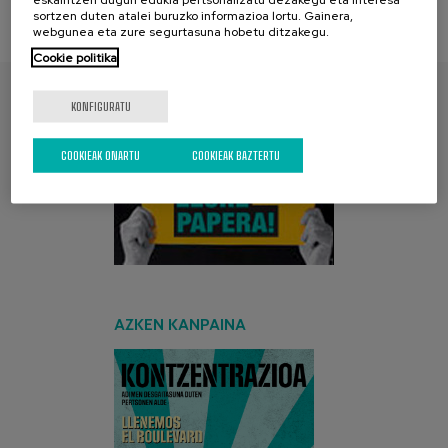
sortzen duten atalei buruzko informazioa lortu. Gainera,
webgunea eta zure segurtasuna hobetu ditzakegu.
Cookie politika
KONFIGURATU
AURKITU ZURE PAPERA
COOKIEAK ONARTU
COOKIEAK BAZTERTU
AZKEN KANPAINA