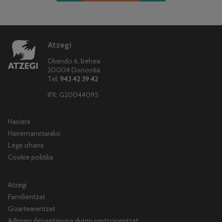
Atzegi
Okendo 6, behea
20004 Donostia
Tel:
943 42 39 42
IFK: G20044095
Hasiera
Harremanetarako
Lege oharra
Cookie politika
Atzegi
Familientzat
Gizartearentzat
Adimen desgaitasuna duten pertsonentzat