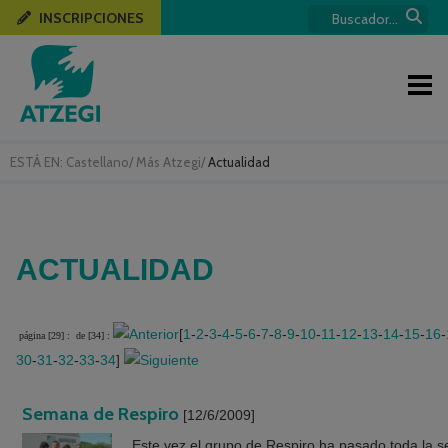
INSCRIPCIONES
ESTÁ EN:
Castellano
/
Más Atzegi
/
Actualidad
ACTUALIDAD
[
1
-
2
-
3
-
4
-
5
-
6
-
7
-
8
-
9
-
10
-
11
-
12
-
13
-
14
-
15
-
16
-
página [29] :
de [34] :
30
-
31
-
32
-
33
-
34
]
Semana de Respiro
[12/6/2009]
Este vez el grupo de Respiro ha pasado toda la se