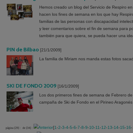
Hemos creado un blog del Servicio de Respiro en 
hacen los fines de semana en los que hay Respiro,
familias de las personas con discapacidad intelec
y leer comentarios sobre el fin de semana para p
también para que quiera, se pueda hacer una idea
PIN de Bilbao
[21/1/2009]
La familia de Miriam nos manda estas fotos sacada
SKI DE FONDO 2009
[16/1/2009]
Los dos primeros fines de semana de Febrero de 
campaña de Ski de Fondo en el Pirineo Aragonés
[
1
-
2
-
3
-
4
-
5
-
6
-
7
-
8
-
9
-
10
-
11
-
12
-
13
-
14
-
15
-
16
-
página [29] :
de [34] :