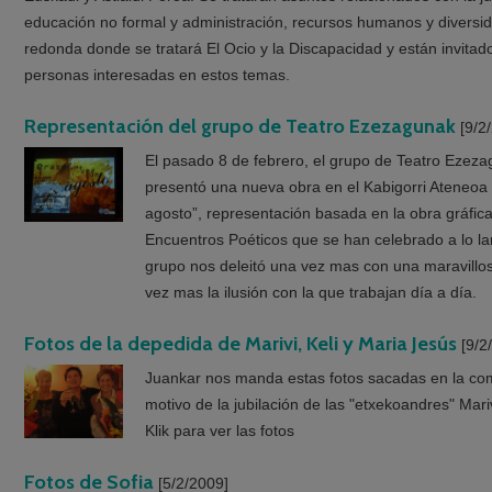
educación no formal y administración, recursos humanos y diver
redonda donde se tratará El Ocio y la Discapacidad y están invitado
personas interesadas en estos temas.
Representación del grupo de Teatro Ezezagunak
[9/2
El pasado 8 de febrero, el grupo de Teatro Ezez
presentó una nueva obra en el Kabigorri Ateneoa 
agosto”, representación basada en la obra gráfic
Encuentros Poéticos que se han celebrado a lo la
grupo nos deleitó una vez mas con una maravillo
vez mas la ilusión con la que trabajan día a día.
Fotos de la depedida de Marivi, Keli y Maria Jesús
[9/2
Juankar nos manda estas fotos sacadas en la co
motivo de la jubilación de las "etxekoandres" Mariv
Klik para ver las fotos
Fotos de Sofia
[5/2/2009]