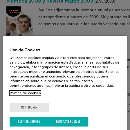
Memoria 2008 y Revista Marzo 2009
[27/3/2009]
Aquí os adjuntamos la Memoria anual de actividad
correspndiente a marzo de 2009. Muy pronto os ll
colgamos aquí para que las pueda ver todo aquel
Uso de Cookies
Concurso de Fotografías Trnsfronterizo
[27/3/2009]
Utilizamos cookies propias y de terceros para mejorar nuestros
Ya están aquí las bases del Concurso de Fotogra
servicios, elaborar información estadística, analizar sus hábitos de
hace algunas fechas. Atzegi ha colaborado con l
navegación, inferir grupos de interés, crear un perfil de sus
intereses y mostrarle anuncios relevantes en otros sitios. Esto nos
animamos a participar.
permite personalizar el contenido que ofrecemos y obtener
información sobre qué secciones suscitan interés,
permitiéndonos además mejorar la página web y su seguridad.
Política de cookies
Respiro Puente de San José: blog actualizado
[26/3/20
Tenemos fotos, información... del puente de San J
CONFIGURAR
Respiro. Redordad la dirección del blog: http://p
ACEPTAR COOKIES
RECHAZAR COOKIES
Respiro. blog actualizado