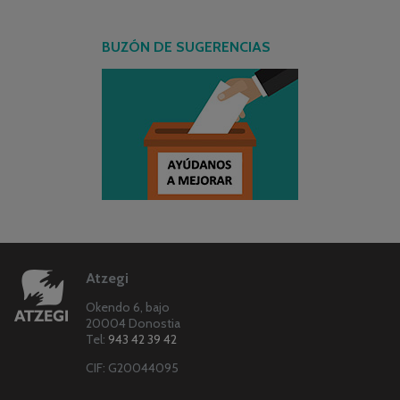
BUZÓN DE SUGERENCIAS
Atzegi
Okendo 6, bajo
20004 Donostia
Tel:
943 42 39 42
CIF: G20044095