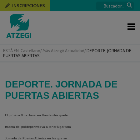
INSCRIPCIONES
ESTÁ EN:
Castellano
/
Más Atzegi
/
Actualidad
/
DEPORTE. JORNADA DE
PUERTAS ABIERTAS
DEPORTE. JORNADA DE
PUERTAS ABIERTAS
El próximo 8 de Junio en Hondarribia (parte
trasera del polideportivo) va a tener lugar una
Jornada de Puertas Abiertas en las que se