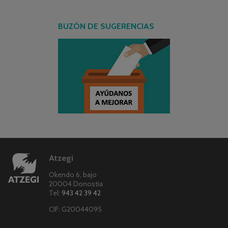
BUZÓN DE SUGERENCIAS
Atzegi
Okendo 6, bajo
20004 Donostia
Tel:
943 42 39 42
CIF: G20044095