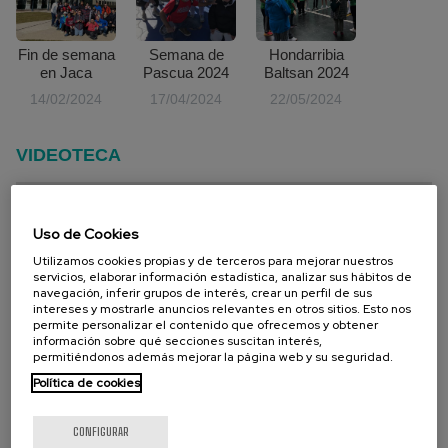
Fin de semana
Semana de
Hondarribia
en Jaca
Pascua 2024
Baltsan 2024
14/02/2024
17/04/2024
22/05/2024
VIDEOTECA
Uso de Cookies
Contenido bloqueado por su
Utilizamos cookies propias y de terceros para mejorar nuestros
configuraciÃ³n de cookies. Para verlo
servicios, elaborar información estadística, analizar sus hábitos de
navegación, inferir grupos de interés, crear un perfil de sus
active:
intereses y mostrarle anuncios relevantes en otros sitios. Esto nos
permite personalizar el contenido que ofrecemos y obtener
Cookies publicitarias
información sobre qué secciones suscitan interés,
permitiéndonos además mejorar la página web y su seguridad.
CONFIGURACIÃ³N DE COOKIES
Política de cookies
Contenido bloqueado por su
CONFIGURAR
configuraciÃ³n de cookies. Para verlo