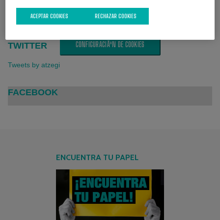
active:
ACEPTAR COOKIES
RECHAZAR COOKIES
Cookies publicitarias
CONFIGURACIÃ³N DE COOKIES
TWITTER
Tweets by atzegi
FACEBOOK
ENCUENTRA TU PAPEL