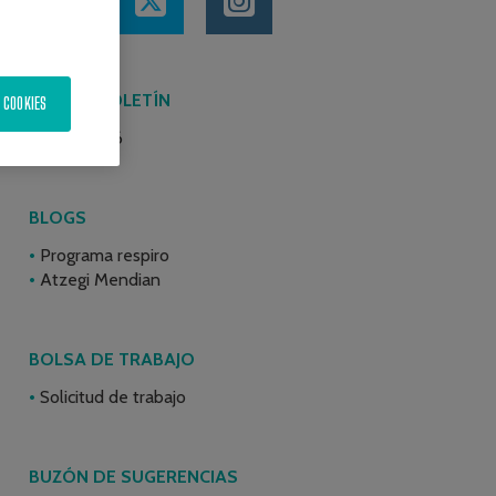
ÚLTIMO BOLETÍN
 COOKIES
Junio 2026
BLOGS
Programa respiro
Atzegi Mendian
BOLSA DE TRABAJO
Solicitud de trabajo
BUZÓN DE SUGERENCIAS