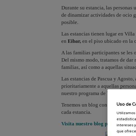
Durante su estancia, las personas 
de dinamizar actividades de ocio g
posible.
Las estancias tienen lugar en Villa
en
Eibar,
en el piso ubicado en la c
A las familias participantes se les
Del mismo modo, tratamos de dar re
familias, así como a aquellas situa
Las estancias de Pascua y Agosto, a
prioritariamente a aquellas person
nuestro programa de Vacaciones.
Uso de C
Tenemos un blog con toda la infor
cada estancia.
Utilizamos 
estadística
Visita nuestro blog pinchando aq
intereses y
que ofrece