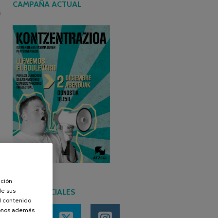
CAMPAÑA ACTUAL
a
n
ación
de sus
REDES SOCIALES
el contenido
donos además