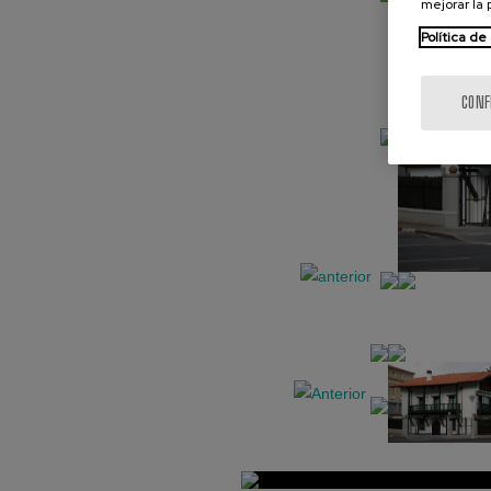
mejorar la
Política de
CONF