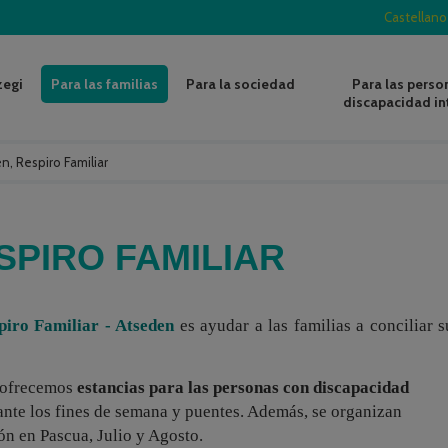
Castellano
zegi
Para las familias
Para la sociedad
Para las perso
discapacidad in
n, Respiro Familiar
SPIRO FAMILIAR
iro Familiar - Atseden
es ayudar a las familias a conciliar s
o ofrecemos
estancias para las personas con discapacidad
nte los fines de semana y puentes. Además, se organizan
ón en Pascua, Julio y Agosto.