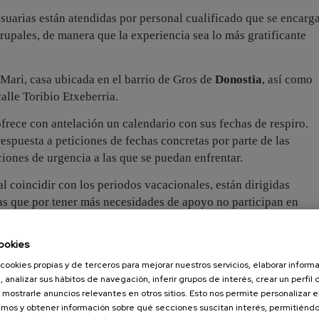
usuarias están atendidas por personal cualificado que se encarg
rupales, de manera que la experiencia sea lo más gratificante
 Mari, casa ubicada en el barrio de Gros de
Donostia
, así como
alle Toribio Etxeberria.
 ofrece con antelación un calendario con sus fechas de respiro.
spuesta a peticiones de fechas concretas por parte de las
ciones de urgencia a las que se puedan enfrentar.
l coincidir con los periodos vacacionales, están dirigidas
as que por tener más necesidades de apoyo no participan en
ookies
mación y muchas imágenes de las actividades que realizamos e
cookies propias y de terceros para mejorar nuestros servicios, elaborar inform
, analizar sus hábitos de navegación, inferir grupos de interés, crear un perfil 
uí
 mostrarle anuncios relevantes en otros sitios. Esto nos permite personalizar 
mos y obtener información sobre qué secciones suscitan interés, permitién