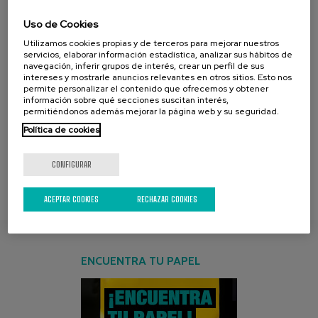
cookies. Para verlo active:
cookies. Para verlo active:
Uso de Cookies
Cookies publicitarias
Cookies publicitarias
Utilizamos cookies propias y de terceros para mejorar nuestros
servicios, elaborar información estadística, analizar sus hábitos de
navegación, inferir grupos de interés, crear un perfil de sus
CONFIGURACIÃ³N
CONFIGURACIÃ³N
intereses y mostrarle anuncios relevantes en otros sitios. Esto nos
Contenido bloqueado por
Contenido bloqueado por
DE COOKIES
DE COOKIES
permite personalizar el contenido que ofrecemos y obtener
información sobre qué secciones suscitan interés,
su configuraciÃ³n de
su configuraciÃ³n de
permitiéndonos además mejorar la página web y su seguridad.
cookies. Para verlo active:
cookies. Para verlo active:
Política de cookies
Cookies publicitarias
Cookies publicitarias
CONFIGURAR
CONFIGURACIÃ³N
CONFIGURACIÃ³N
DE COOKIES
DE COOKIES
ACEPTAR COOKIES
RECHAZAR COOKIES
ENCUENTRA TU PAPEL