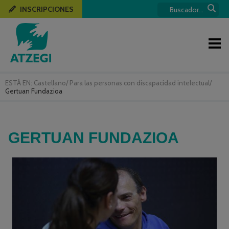
INSCRIPCIONES
ESTÁ EN:
Castellano
/
Para las personas con discapacidad intelectual
/
Gertuan Fundazioa
GERTUAN FUNDAZIOA