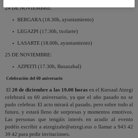
24 DE NOVIEMBRE:
BERGARA (18.30h, ayuntamiento)
LEGAZPI (17.30h, txolarte)
LASARTE (18.00h, ayuntamiento)
25 DE NOVIEMBRE:
AZPEITI (17.30h, Basazabal)
Celebración del 60 aniversario
El
20
de diciembre a las 19
.00 horas
en el Kursaal Atzegi
celebrará su 60 aniversario, ya que el año pasado no se
pudo celebrar. El acto mirará al pasado, pero sobre todo al
futuro, y estará lleno de sorpresas y momentos emotivos.
Las personas que tengáis interés en acudir al evento
podéis escribir a atzegizale@atzegi.eus o llamar a 943 42
39 42 para pedir invitaciones.