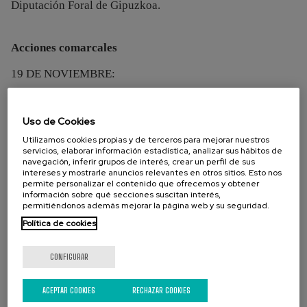
Diputación Foral de Gipuzkoa.
Acciones comarcales
19 DE NOVIEMBRE:
BEASAIN (18.00h, ayuntamiento)
Uso de Cookies
22 DE NOVIEMBRE:
Utilizamos cookies propias y de terceros para mejorar nuestros
servicios, elaborar información estadística, analizar sus hábitos de
TRINTXERPE (18.00h, plaza de Trintxerpe)
navegación, inferir grupos de interés, crear un perfil de sus
intereses y mostrarle anuncios relevantes en otros sitios. Esto nos
TOLOSA (18.30h, Tinglado)
permite personalizar el contenido que ofrecemos y obtener
información sobre qué secciones suscitan interés,
ZARAUTZ (18.00h, sala de plenos del
permitiéndonos además mejorar la página web y su seguridad.
ayuntamiento)
Política de cookies
23 DE NOVIEMBRE:
CONFIGURAR
EIBAR (18.00h, txolarte)
ACEPTAR COOKIES
RECHAZAR COOKIES
IRUN (17.30h, plaza del Ensanche)