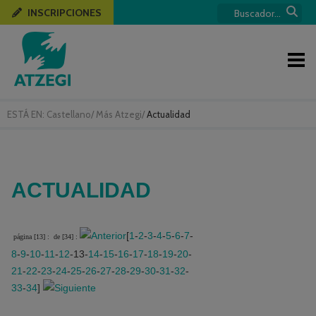
INSCRIPCIONES
ESTÁ EN:
Castellano
/
Más Atzegi
/
Actualidad
ACTUALIDAD
[
1
-
2
-
3
-
4
-
5
-
6
-
7
-
página [13] :
de [34] :
8
-
9
-
10
-
11
-
12
-13-
14
-
15
-
16
-
17
-
18
-
19
-
20
-
21
-
22
-
23
-
24
-
25
-
26
-
27
-
28
-
29
-
30
-
31
-
32
-
33
-
34
]