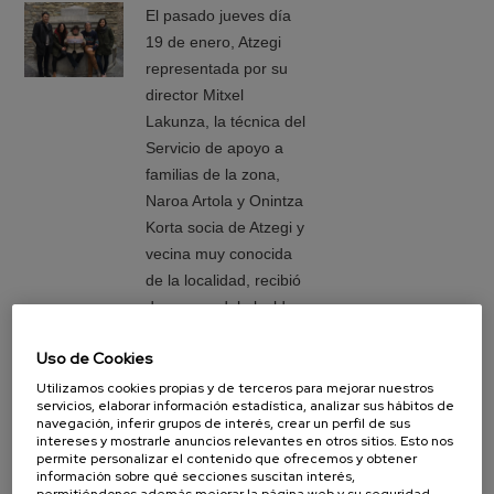
El pasado jueves día
19 de enero, Atzegi
representada por su
director Mitxel
Lakunza, la técnica del
Servicio de apoyo a
familias de la zona,
Naroa Artola y Onintza
Korta socia de Atzegi y
vecina muy conocida
de la localidad, recibió
de manos del alcalde
de Zumaia Oier korta y
Uso de Cookies
la concejala de
Igualdad Kristina
Utilizamos cookies propias y de terceros para mejorar nuestros
servicios, elaborar información estadística, analizar sus hábitos de
Vicente un cheque de
navegación, inferir grupos de interés, crear un perfil de sus
1.833 euros. Esta
intereses y mostrarle anuncios relevantes en otros sitios. Esto nos
permite personalizar el contenido que ofrecemos y obtener
donación corresponde
información sobre qué secciones suscitan interés,
a la gestión del