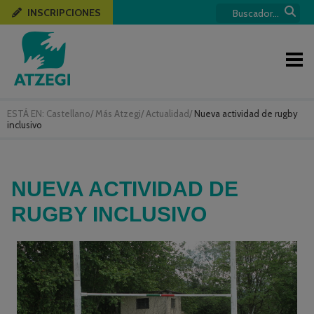
INSCRIPCIONES
ESTÁ EN:
Castellano
/
Más Atzegi
/
Actualidad
/
Nueva actividad de rugby
inclusivo
NUEVA ACTIVIDAD DE
RUGBY INCLUSIVO