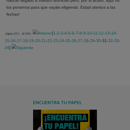
habrán llegado a vuestro domicilio pero, por si acaso, aquí os
los ponemos para que vayáis eligiendo. Estad atentos a las
fechas!
[
1
-
2
-
3
-
4
-
5
-
6
-
7
-
8
-
9
-
10
-
11
-
12
-
13
-
14
-
página [31] :
de [34] :
15
-
16
-
17
-
18
-
19
-
20
-
21
-
22
-
23
-
24
-
25
-
26
-
27
-
28
-
29
-
30
-31-
32
-
33
-
34
]
ENCUENTRA TU PAPEL