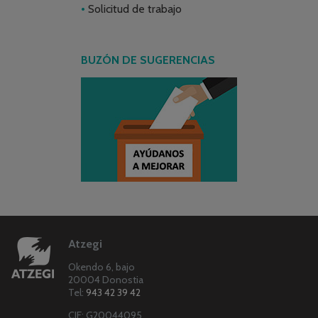
Solicitud de trabajo
BUZÓN DE SUGERENCIAS
Atzegi
Okendo 6, bajo
20004 Donostia
Tel:
943 42 39 42
CIF: G20044095