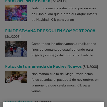
Fotos del PIN de Bilbao
[7/1/2008]
Judith nos manda estas fotos que sacaron
en Bilbo el día que fueron al Parque Infantil
de Navidad. Klik para verlas
FIN DE SEMANA DE ESQUI EN SOMPORT 2008
[3/1/2008]
Como todos los años vamos a realizar dos
fines de semana de esquí de fondo para
td@s l@s soci@s del programa Txolarte
Fotos de la merienda de Padres Nuevos
[3/1/2008]
Nos manda el aita de Diego Prado estas
fotos sacadas el pasado 1 de noviembre, en
la merienda que celebramos. Klik para
verlas
Fotos de Iowa
[20/12/2007]