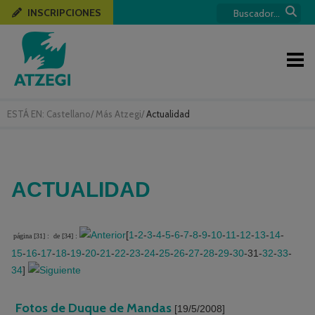
INSCRIPCIONES
ESTÁ EN:
Castellano
/
Más Atzegi
/
Actualidad
ACTUALIDAD
[
1
-
2
-
3
-
4
-
5
-
6
-
7
-
8
-
9
-
10
-
11
-
12
-
13
-
14
-
página [31] :
de [34] :
15
-
16
-
17
-
18
-
19
-
20
-
21
-
22
-
23
-
24
-
25
-
26
-
27
-
28
-
29
-
30
-31-
32
-
33
-
34
]
Fotos de Duque de Mandas
[19/5/2008]