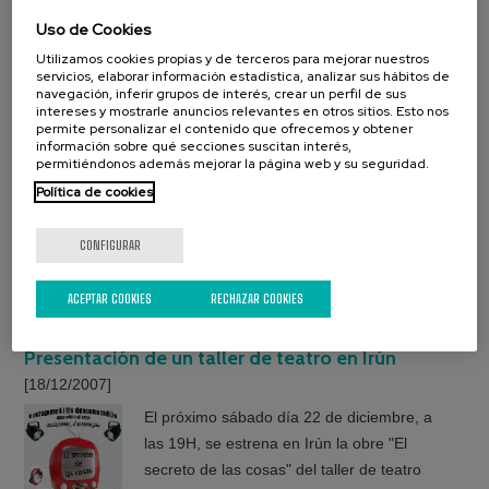
Aquí teneis un par de fotos para ver lo bien
Uso de Cookies
que desenvuelve Iowa Paternain con los
Utilizamos cookies propias y de terceros para mejorar nuestros
caballos.
servicios, elaborar información estadística, analizar sus hábitos de
navegación, inferir grupos de interés, crear un perfil de sus
intereses y mostrarle anuncios relevantes en otros sitios. Esto nos
permite personalizar el contenido que ofrecemos y obtener
información sobre qué secciones suscitan interés,
permitiéndonos además mejorar la página web y su seguridad.
Revista Diciembre 2007
[20/12/2007]
Política de cookies
Ya os habrá llegado a casa la revista de
diciembre. Aquí la colgamos para que todos
CONFIGURAR
la podáis ver. Aprovechamos la ocasión para
desearos unas felices fiesta y un feliz y
ACEPTAR COOKIES
RECHAZAR COOKIES
ATZEGIZALE año 2008! Zorionak
Presentación de un taller de teatro en Irún
[18/12/2007]
El próximo sábado día 22 de diciembre, a
las 19H, se estrena en Irún la obre "El
secreto de las cosas" del taller de teatro