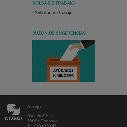
BOLSA DE TRABAJO
Solicitud de trabajo
BUZÓN DE SUGERENCIAS
Atzegi
Okendo 6, bajo
20004 Donostia
Tel:
943 42 39 42