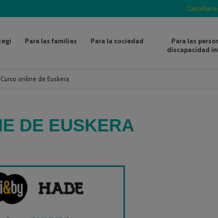
Castellano
zegi
Para las familias
Para la sociedad
Para las perso
discapacidad in
/
Curso online de Euskera
NE DE EUSKERA