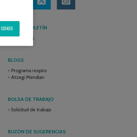
ÚLTIMO BOLETÍN
 COOKIES
Junio 2026
BLOGS
Programa respiro
Atzegi Mendian
BOLSA DE TRABAJO
Solicitud de trabajo
BUZÓN DE SUGERENCIAS