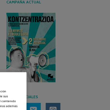
CAMPAÑA ACTUAL
ación
de sus
REDES SOCIALES
el contenido
donos además