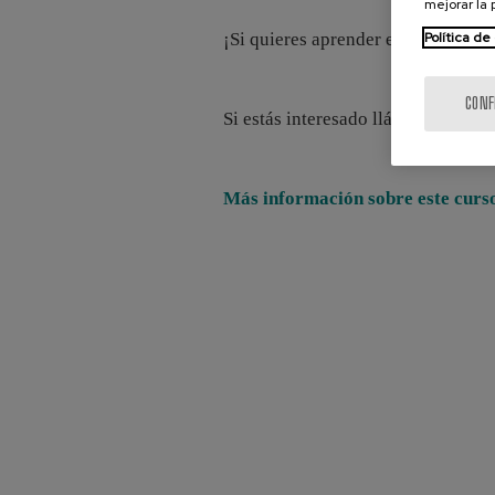
mejorar la
¡Si quieres aprender euskera a tu 
Política de
CONF
Si estás interesado llámanos!
Más información sobre este curs