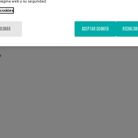
 página web y su seguridad.
ritmo no pierdas esta oportunidad!
 cookies
IGURAR
ACEPTAR COOKIES
RECHAZAR
o