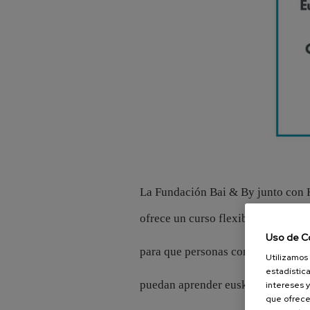
La Fundación Bai & By junto con
ofrece un curso flexible y adaptad
Uso de C
para que personas con discapacida
Utilizamos 
estadística
puedan aprender euskera online.
intereses y
que ofrece