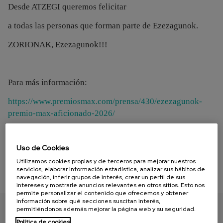
Desde ATZEGI queremos felicitar
a todas las personas que forman parte de Ezezagunok.
ZORIONAK, Ezezagunok!!!
Para más información:
https://www.premiosmax.com/prensa/430/ezezagunok-
premio-max-aficionado-2026/
Uso de Cookies
Utilizamos cookies propias y de terceros para mejorar nuestros
servicios, elaborar información estadística, analizar sus hábitos de
navegación, inferir grupos de interés, crear un perfil de sus
intereses y mostrarle anuncios relevantes en otros sitios. Esto nos
permite personalizar el contenido que ofrecemos y obtener
información sobre qué secciones suscitan interés,
permitiéndonos además mejorar la página web y su seguridad.
ENCUENTRA TU PAPEL
Política de cookies