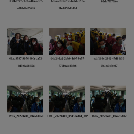
038b6747-cbf3-440a-acb7-
1cba2e77-b2cd-4a0d-9285-
02da7f676fce
e080d7e79626
7bc8197d4464
69ad9597-9b76-40fa-aa73-
dcb24da2-2bb0-4c97-9a57-
ec1f1b8c-2342-47df-9f30-
4d5e9a08ff5d
770beab85fb6
9b1ec3c7ce87
IMG_20220401_094513050
IMG_20220401_094514304_MP
IMG_20220401_094516802