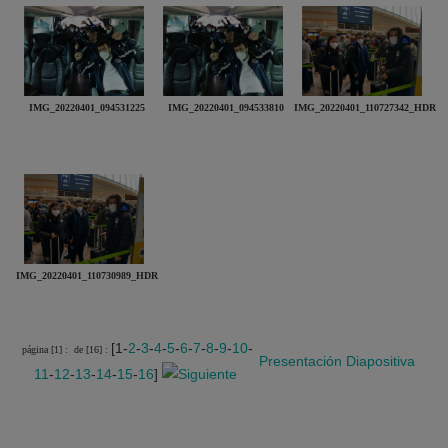
IMG_20220401_094531225
IMG_20220401_094533810
IMG_20220401_110727342_HDR
IMG_20220401_110730989_HDR
[1-
2
-
3
-
4
-
5
-
6
-
7
-
8
-
9
-
10
-
página [1] :
de [16] :
Presentación
Diapositiva
11
-
12
-
13
-
14
-
15
-
16
]