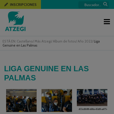
INSCRIPCIONES
ESTÁ EN:
Castellano
/
Más Atzegi
/
Album de fotos
/
Año 2022
/
Liga
Genuine en Las Palmas
LIGA GENUINE EN LAS
PALMAS
455cdb00-e60a-45d8-a475-