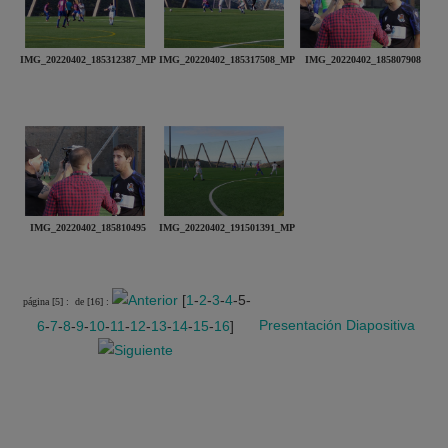
IMG_20220402_185312387_MP
IMG_20220402_185317508_MP
IMG_20220402_185807908
IMG_20220402_185810495
IMG_20220402_191501391_MP
[
1
-
2
-
3
-
4
-5-
página [5] :
de [16] :
Presentación
Diapositiva
6
-
7
-
8
-
9
-
10
-
11
-
12
-
13
-
14
-
15
-
16
]