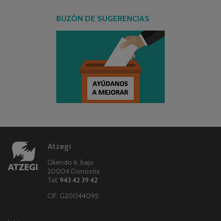
BUZÓN DE SUGERENCIAS
Atzegi
Okendo 6, bajo
20004 Donostia
Tel:
943 42 39 42
CIF: G20044095