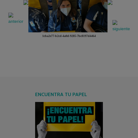
1cba2e77-b2cd-4a0d-9285-7bc8197d4464
ENCUENTRA TU PAPEL