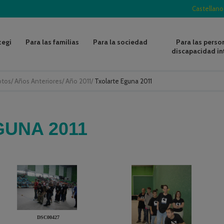
Castellano
zegi
Para las familias
Para la sociedad
Para las perso
discapacidad in
otos
/
Años Anteriores
/
Año 2011
/
Txolarte Eguna 2011
UNA 2011
DSC00427