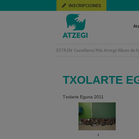
INSCRIPCIONES
At
ESTÁ EN:
Castellano
/
Más Atzegi
/
Album de f
TXOLARTE EG
Txolarte Eguna 2011
1