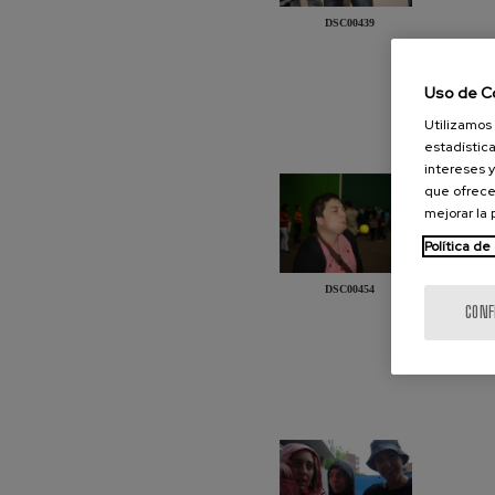
DSC00439
Uso de C
Utilizamos 
estadística
intereses y
que ofrece
mejorar la
Política de
DSC00454
CONF