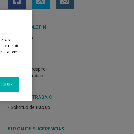
ÚLTIMO BOLETÍN
ación
Junio 2026
de sus
el contenido
donos además
BLOGS
Programa respiro
Atzegi Mendian
 COOKIES
BOLSA DE TRABAJO
Solicitud de trabajo
BUZÓN DE SUGERENCIAS