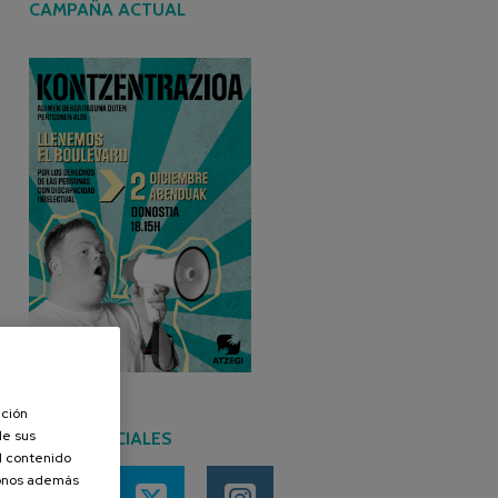
CAMPAÑA ACTUAL
ación
de sus
REDES SOCIALES
el contenido
donos además