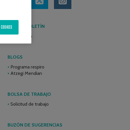
ÚLTIMO BOLETÍN
 COOKIES
Junio 2026
BLOGS
Programa respiro
Atzegi Mendian
BOLSA DE TRABAJO
Solicitud de trabajo
BUZÓN DE SUGERENCIAS