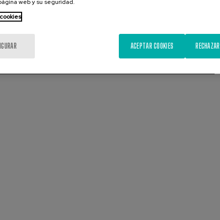
 página web y su seguridad.
 cookies
IGURAR
ACEPTAR COOKIES
RECHAZAR
Presentación
Diapositiva