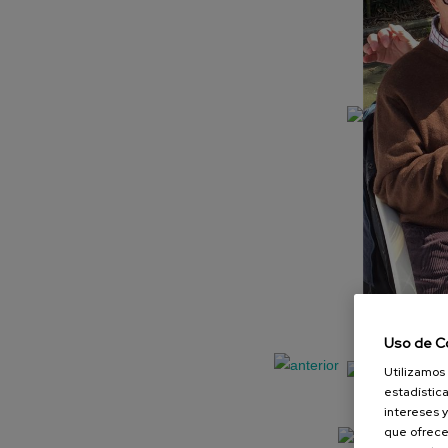
Uso de C
Utilizamos 
estadística
intereses y
que ofrece