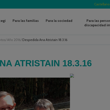
Castellano
zegi
Para las familias
Para la sociedad
Para las perso
discapacidad in
otos
/
Año 2016
/
Despedida Ana Atristain 18.3.16
A ATRISTAIN 18.3.16