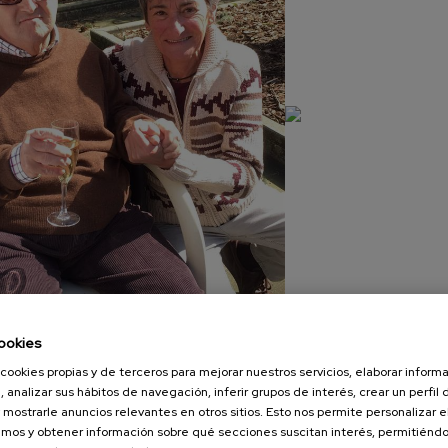
ookies
cookies propias y de terceros para mejorar nuestros servicios, elaborar inform
IMG-20160322-WA0001
, analizar sus hábitos de navegación, inferir grupos de interés, crear un perfil 
 mostrarle anuncios relevantes en otros sitios. Esto nos permite personalizar 
mos y obtener información sobre qué secciones suscitan interés, permitién