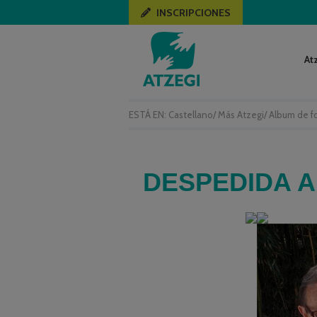
INSCRIPCIONES
At
ESTÁ EN:
Castellano
/
Más Atzegi
/
Album de f
DESPEDIDA AN