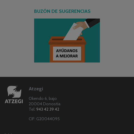
BUZÓN DE SUGERENCIAS
Atzegi
Okendo 6, bajo
20004 Donostia
Tel:
943 42 39 42
CIF: G20044095