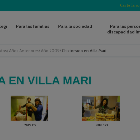
Castellano
zegi
Para las familias
Para la sociedad
Para las perso
discapacidad in
otos
/
Años Anteriores
/
Año 2009
/
Chistorrada en Villa Mari
 EN VILLA MARI
2009 172
2009 173