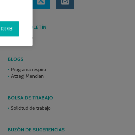
ÚLTIMO BOLETÍN
 COOKIES
Junio 2026
BLOGS
Programa respiro
Atzegi Mendian
BOLSA DE TRABAJO
Solicitud de trabajo
BUZÓN DE SUGERENCIAS