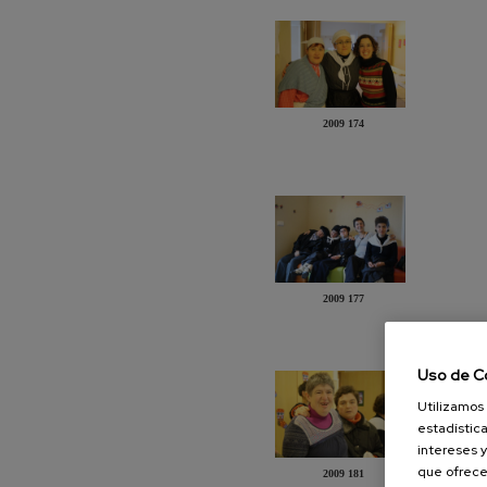
2009 174
2009 177
Uso de C
Utilizamos 
estadística
intereses y
que ofrece
2009 181