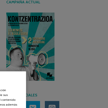
CAMPAÑA ACTUAL
ación
REDES SOCIALES
de sus
el contenido
donos además