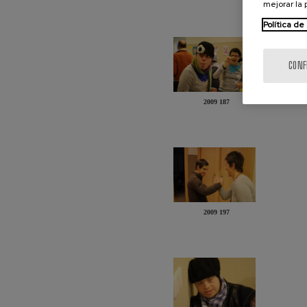
mejorar la
Política de
CONF
2009 187
2009 197