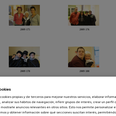
2009 175
2009 176
2009 178
2009 180
ookies
cookies propias y de terceros para mejorar nuestros servicios, elaborar inform
, analizar sus hábitos de navegación, inferir grupos de interés, crear un perfil 
 mostrarle anuncios relevantes en otros sitios. Esto nos permite personalizar 
mos y obtener información sobre qué secciones suscitan interés, permitién
2009 183
2009 186