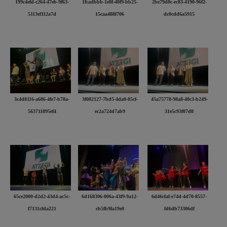
199c4efd-c264-47eb-9f63-
1fcadbbb-1e8f-40f9-bb25-
2be79d8c-ec83-4190-96f2-
5113ef112a7d
15caa488f706
dc0cdd6a5915
3c4d8116-a686-4fe7-b78a-
3f002127-7bd5-4da0-85cf-
45a75778-98a8-40c3-b249-
563711895ef4
ec2a724d7ab9
31e5c93f07d8
65ce2000-d2d2-43d4-ac5c-
6d168306-006a-43f9-9a12-
6d46cfaf-e74d-4d70-8557-
f7131cfda221
cb5fb9fa19e0
fd6db73306df