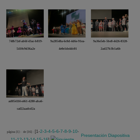
74fb72ef-ab6f-43ac-b819-
9a28548a-6c0d-4d6e-91ea-
9a36e5eb-5be8-4426-8328-
5410c9d36a2e
4e0e1de4dc01
2ad27b3b1a6b
ad0541f4-e461-4280-aba6-
caf22aadcd2a
[1-
2
-
3
-
4
-
5
-
6
-
7
-
8
-
9
-
10
-
página [1] :
de [16] :
Presentación
Diapositiva
11
-
12
-
13
-
14
-
15
-
16
]