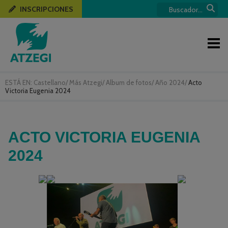
INSCRIPCIONES
ESTÁ EN:
Castellano
/
Más Atzegi
/
Album de fotos
/
Año 2024
/
Acto
Victoria Eugenia 2024
ACTO VICTORIA EUGENIA
2024