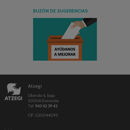
BUZÓN DE SUGERENCIAS
Atzegi
Okendo 6, bajo
20004 Donostia
Tel:
943 42 39 42
CIF: G20044095