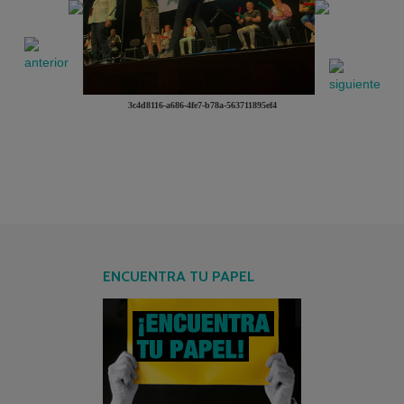
3c4d8116-a686-4fe7-b78a-563711895ef4
ENCUENTRA TU PAPEL