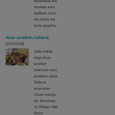
Bazkideak eta
familiak asko
inplikatu ziren
eta hotza eta
euria gogotsu ...
Anai-arreben tailerra
[2019/11/8]
Jada irekita
dago Anai-
arreben
tailerrean izen
emateko epea.
Tailerra
azaroaren
16ean izango
da, larunbata,
11.00etan Villa
Marin