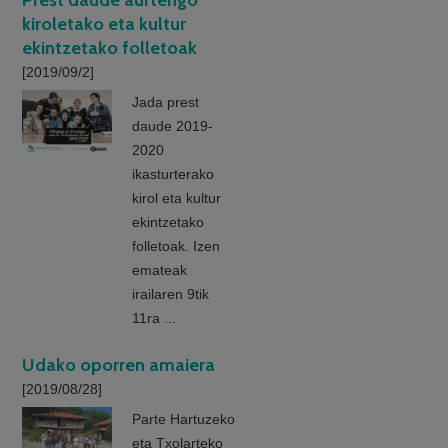
Prest daude aurtengo
kiroletako eta kultur
ekintzetako folletoak
[2019/09/2]
Jada prest
daude 2019-
2020
ikasturterako
kirol eta kultur
ekintzetako
folletoak. Izen
emateak
irailaren 9tik
11ra ...
Udako oporren amaiera
[2019/08/28]
Parte Hartuzeko
eta Txolarteko