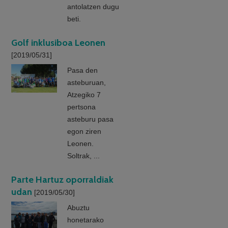
antolatzen dugu
beti.
Golf inklusiboa Leonen
[2019/05/31]
Pasa den
asteburuan,
Atzegiko 7
pertsona
asteburu pasa
egon ziren
Leonen.
Soltrak, ...
Parte Hartuz oporraldiak
udan
[2019/05/30]
Abuztu
honetarako