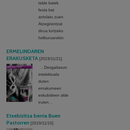
talde batek
festa bat
antolatu zuen
Atzegirentzat
dirua lortzeko
helburuarekin.
ERMELINDAREN
ERAKUSKETA
[2019/11/21]
...Desgaitasun
intelektuala
duten
emakumeen
eskubideen alde
iruten…
Etxebizitza berria Buen
Pastorren
[2019/11/15]