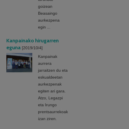
goizean
Beasaingo
aurkezpena
egin ...
Kanpainako hirugarren
eguna
[2019/10/4]
Kanpainak
aurrera
jarraitzen du eta
eskualdeetan
aurkezpenak
egiten ari gara.
Atzo, Legazpi
eta Irungo
prentsaurrekoak
izan ziren.