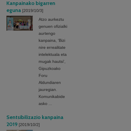
Kanpainako bigarren
eguna
[2019/10/3]
Atzo aurkeztu
genuen ofizialki
aurtengo
kanpaina, 'Bizi
nire errealitate
intelektuala eta
mugak hautsi',
Gipuzkoako
Foru
Aldundiaren
jauregian.
Komunikabide
asko ...
Sentsibilizazio kanpaina
2019
[2019/10/2]