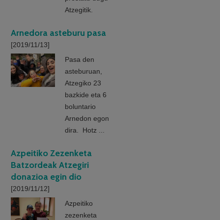
Atzegitik.
Arnedora asteburu pasa
[2019/11/13]
Pasa den
asteburuan,
Atzegiko 23
bazkide eta 6
boluntario
Arnedon egon
dira. Hotz ...
Azpeitiko Zezenketa
Batzordeak Atzegiri
donazioa egin dio
[2019/11/12]
Azpeitiko
zezenketa