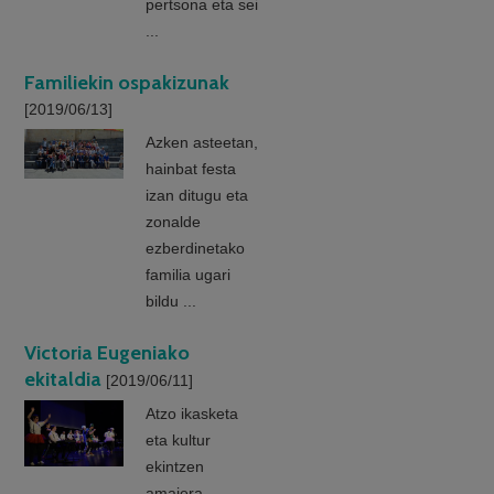
pertsona eta sei
...
Familiekin ospakizunak
[2019/06/13]
Azken asteetan,
hainbat festa
izan ditugu eta
zonalde
ezberdinetako
familia ugari
bildu ...
Victoria Eugeniako
ekitaldia
[2019/06/11]
Atzo ikasketa
eta kultur
ekintzen
amaiera