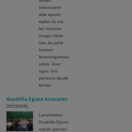
laneko
inklusioaren
alde apustu
egiten du eta
lan horretan
Irungo Udala
izan da parte
hartzen
lehenengoetako
udala. Gaur
egun, hiru
pertsona daude
bertan: ...
Kuadrilla Eguna Arrasaten
[2019/05/6]
Larunbatean
Kuadrilla Eguna
ospatu genuen