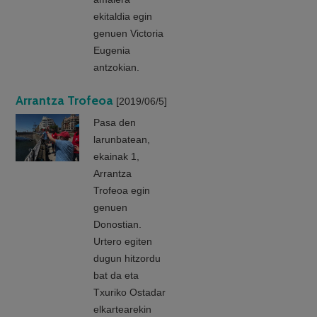
ekitaldia egin
genuen Victoria
Eugenia
antzokian.
Arrantza Trofeoa
[2019/06/5]
Pasa den
larunbatean,
ekainak 1,
Arrantza
Trofeoa egin
genuen
Donostian.
Urtero egiten
dugun hitzordu
bat da eta
Txuriko Ostadar
elkartearekin