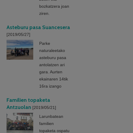
bozkatzera joan
ziren.
Asteburu pasa Suancesera
[2019/05/27]
Parke
naturaleetako
asteburu pasa
antolatzen ari
gara. Aurten
ekainaren 14tik
16ra izango
Familien topaketa
Antzuolan
[2019/05/21]
Larunbatean
familien
topaketa ospatu