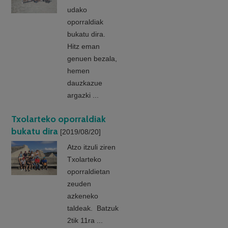
udako
oporraldiak
bukatu dira.
Hitz eman
genuen bezala,
hemen
dauzkazue
argazki ...
Txolarteko oporraldiak
bukatu dira
[2019/08/20]
Atzo itzuli ziren
Txolarteko
oporraldietan
zeuden
azkeneko
taldeak. Batzuk
2tik 11ra ...