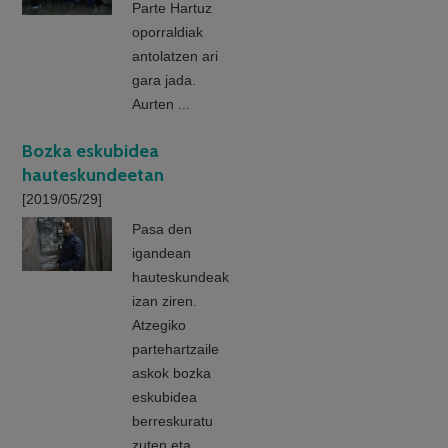
Parte Hartuz
oporraldiak
antolatzen ari
gara jada.
Aurten ...
Bozka eskubidea
hauteskundeetan
[2019/05/29]
Pasa den
igandean
hauteskundeak
izan ziren.
Atzegiko
partehartzaile
askok bozka
eskubidea
berreskuratu
zuten eta