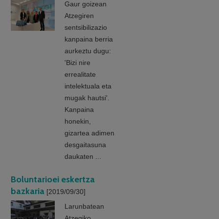
Gaur goizean
Atzegiren
sentsibilizazio
kanpaina berria
aurkeztu dugu:
'Bizi nire
errealitate
intelektuala eta
mugak hautsi'.
Kanpaina
honekin,
gizartea adimen
desgaitasuna
daukaten ...
Boluntarioei eskertza
bazkaria
[2019/09/30]
Larunbatean
Atzegiko