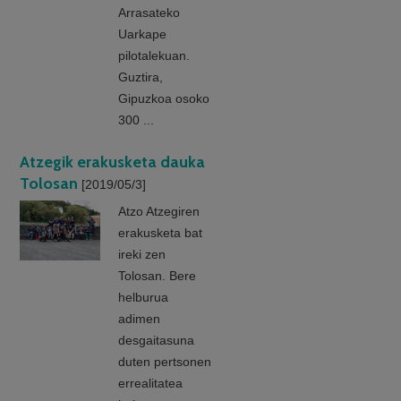
Arrasateko
Uarkape
pilotalekuan.
Guztira,
Gipuzkoa osoko
300 ...
Atzegik erakusketa dauka
Tolosan
[2019/05/3]
Atzo Atzegiren
erakusketa bat
ireki zen
Tolosan. Bere
helburua
adimen
desgaitasuna
duten pertsonen
errealitatea