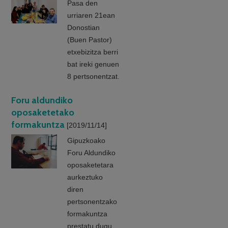
Pasa den
urriaren 21ean
Donostian
(Buen Pastor)
etxebizitza berri
bat ireki genuen
8 pertsonentzat.
Foru aldundiko
oposaketetako
formakuntza
[2019/11/14]
Gipuzkoako
Foru Aldundiko
oposaketetara
aurkeztuko
diren
pertsonentzako
formakuntza
prestatu dugu