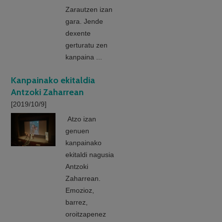
Zarautzen izan
gara. Jende
dexente
gerturatu zen
kanpaina ...
Kanpainako ekitaldia
Antzoki Zaharrean
[2019/10/9]
Atzo izan
genuen
kanpainako
ekitaldi nagusia
Antzoki
Zaharrean.
Emozioz,
barrez,
oroitzapenez