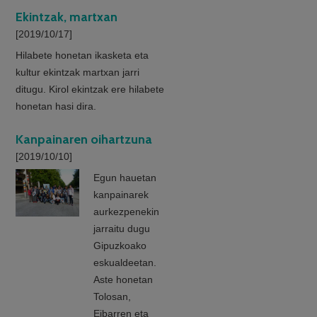
Ekintzak, martxan
[2019/10/17]
Hilabete honetan ikasketa eta
kultur ekintzak martxan jarri
ditugu. Kirol ekintzak ere hilabete
honetan hasi dira.
Kanpainaren oihartzuna
[2019/10/10]
Egun hauetan
kanpainarek
aurkezpenekin
jarraitu dugu
Gipuzkoako
eskualdeetan.
Aste honetan
Tolosan,
Eibarren eta