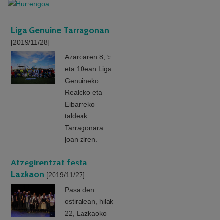
Liga Genuine Tarragonan
[2019/11/28]
Azaroaren 8, 9
eta 10ean Liga
Genuineko
Realeko eta
Eibarreko
taldeak
Tarragonara
joan ziren.
Atzegirentzat festa
Lazkaon
[2019/11/27]
Pasa den
ostiralean, hilak
22, Lazkaoko