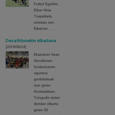
Futbol Egokiko
Eibar Hiria
Txapelketa
antolatu zen
Eibarren. ...
Decathlonekin elkarlana
[2019/06/14]
Ekainaren 5ean
Decatlonen
fundazioaren
egunera
gonbidatuak
izan ginen.
Arratsaldean,
Txingudin duten
dendan elkartu
ginen 30