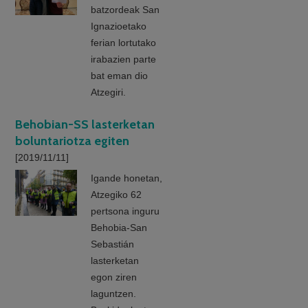
batzordeak San
Ignazioetako
ferian lortutako
irabazien parte
bat eman dio
Atzegiri.
Behobian-SS lasterketan
boluntariotza egiten
[2019/11/11]
Igande honetan,
Atzegiko 62
pertsona inguru
Behobia-San
Sebastián
lasterketan
egon ziren
laguntzen.