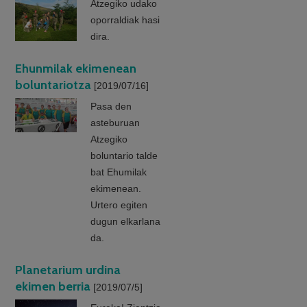
Atzegiko udako
oporraldiak hasi
dira.
Ehunmilak ekimenean
boluntariotza
[2019/07/16]
Pasa den
asteburuan
Atzegiko
boluntario talde
bat Ehumilak
ekimenean.
Urtero egiten
dugun elkarlana
da.
Planetarium urdina
ekimen berria
[2019/07/5]