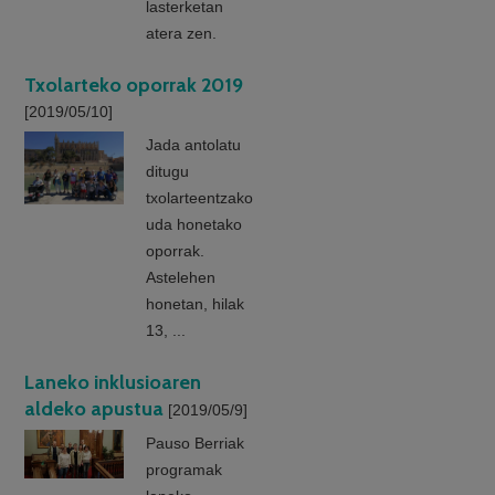
lasterketan
atera zen.
Txolarteko oporrak 2019
[2019/05/10]
Jada antolatu
ditugu
txolarteentzako
uda honetako
oporrak.
Astelehen
honetan, hilak
13, ...
Laneko inklusioaren
aldeko apustua
[2019/05/9]
Pauso Berriak
programak