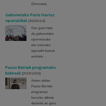
(Donostia).
Gabonetako Parte Hartuz
oporraldiak
[2019/11/4]
Oso gutxi falta
da gabonetako
oporretarako
eta ordurako,
egonaldi batzuk
antolatu ...
Pauso Berriak programako
bideoak
[2019/10/24]
Azken aldian
Pauso Berriak
programari
buruzko albiste
dexente ari gara