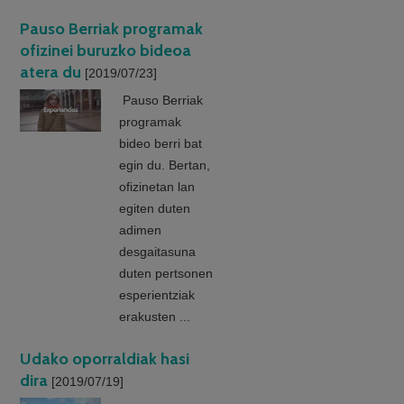
Pauso Berriak programak
ofizinei buruzko bideoa
atera du
[2019/07/23]
Pauso Berriak
programak
bideo berri bat
egin du. Bertan,
ofizinetan lan
egiten duten
adimen
desgaitasuna
duten pertsonen
esperientziak
erakusten ...
Udako oporraldiak hasi
dira
[2019/07/19]