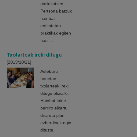
partekatzen...
Pertsona batzuk
hainbat
entitatetan
praktikak egiten
hasi ...
Txolarteak ireki ditugu
[2019/10/21]
Asteburu
honetan
txolarteak ireki
ditugu ofizialki.
Hainbat talde
berriro elkartu
dira eta plan
ezberdinak egin
dituzte.