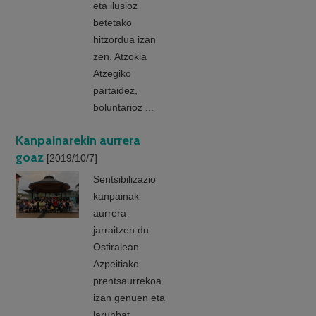
eta ilusioz
betetako
hitzordua izan
zen. Atzokia
Atzegiko
partaidez,
boluntarioz ...
Kanpainarekin aurrera
goaz
[2019/10/7]
Sentsibilizazio
kanpainak
aurrera
jarraitzen du.
Ostiralean
Azpeitiako
prentsaurrekoa
izan genuen eta
larunbat