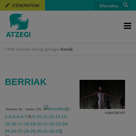
IZENEMATEAK
TOKIA:
Euskara
/
Atzegi gehiago
/
Berriak
BERRIAK
[
1
-
Orrialdea: [8] :
Guztira: [33] :
espectaculo
2
-
3
-
4
-
5
-
6
-
7
-8-
9
-
10
-
11
-
12
-
13
-
14
-
15
-
16
-
17
-
18
-
19
-
20
-
21
-
22
-
23
-
24
-
25
-
26
-
27
-
28
-
29
-
30
-
31
-
32
-
33
]