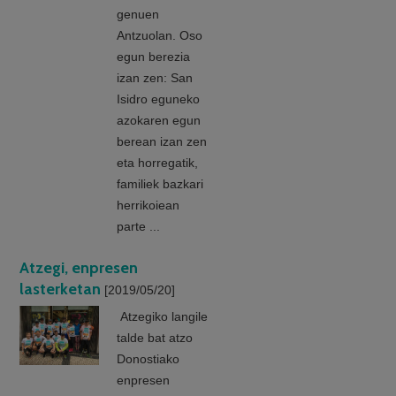
genuen
Antzuolan. Oso
egun berezia
izan zen: San
Isidro eguneko
azokaren egun
berean izan zen
eta horregatik,
familiek bazkari
herrikoiean
parte ...
Atzegi, enpresen
lasterketan
[2019/05/20]
Atzegiko langile
talde bat atzo
Donostiako
enpresen