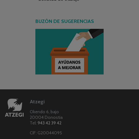
BUZÓN DE SUGERENCIAS
Atzegi
Okendo 6, bajo
20004 Donostia
Tel:
943 42 39 42
CIF: G20044095