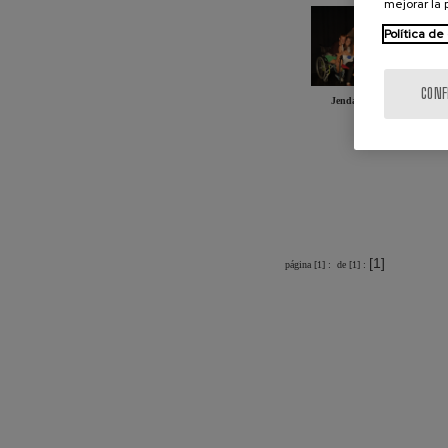
mejorar la
Política de
CONF
Jendartean Bidaide
[1]
página [1] :
de [1] :