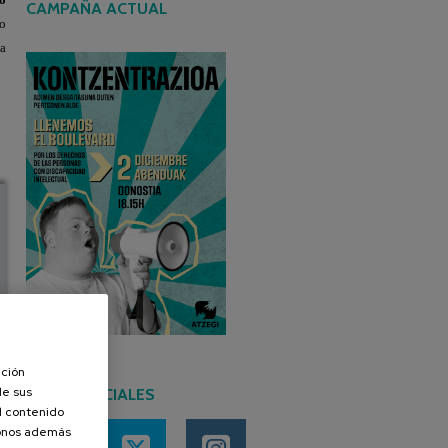
CAMPAÑA ACTUAL
ño
da
ación
de sus
REDES SOCIALES
el contenido
donos además