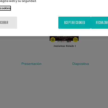
 página web y su seguridad.
 cookies
IGURAR
ACEPTAR COOKIES
RECHAZAR
Jendartean Bidaide 1
Presentación
Diapositiva