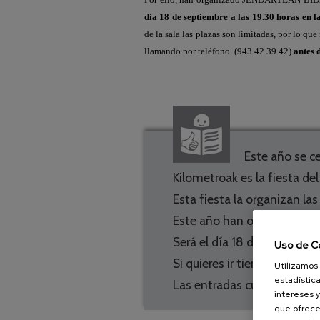
día 18 de septiembre a las 19.30 horas en l
de la sala las plazas son limitadas, por lo q
llamando por teléfono (943 42 39 42)
antes 
Este año se ce
Kilometroak es la fiesta del
Esta fiesta la organizan las
Este año han organizado un
Será el día 18 de septiembre
Uso de C
Si quieres ir tienes que lla
Utilizamos 
estadística
Las entradas cuestan 5 eur
intereses y
que ofrece