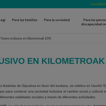
Castellano
zegi
Para las familias
Para la sociedad
Para las perso
discapacidad in
/
Teatro inclusivo en Kilometroak 2015
USIVO EN KILOMETROAK
las Ikastolas de Gipuzkoa en favor del euskara, se celebra en Usurbil. E
que para construir una sociedad inclusiva el cambio social y cultural e
iferentes realidades sociales a través de diferentes actividades.
, una obra de teatro inclusiva a la que te queremos invitar. La cita,
el próxim