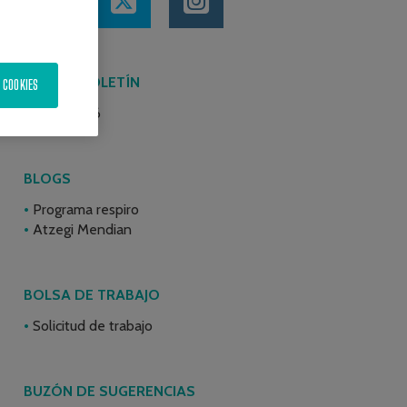
ÚLTIMO BOLETÍN
 COOKIES
Junio 2026
BLOGS
Programa respiro
Atzegi Mendian
BOLSA DE TRABAJO
Solicitud de trabajo
BUZÓN DE SUGERENCIAS