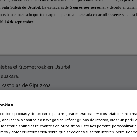
a Sala Sutegi de Usurbil
. La entrada es de
5 euros por persona
, y debido al tama
ue nos han comentado que toda aquella persona interesada en acudir reserve su entra
del 14 de septiembre
.
lebra el Kilometroak en Usurbil.
 euskara.
 ikastolas de Gipuzkoa.
 teatro inclusivo.
 a las 19,30h.
ookies
mar al 943 423 942 y reservar tu entrada.
cookies propias y de terceros para mejorar nuestros servicios, elaborar inform
, analizar sus hábitos de navegación, inferir grupos de interés, crear un perfil 
os
 mostrarle anuncios relevantes en otros sitios. Esto nos permite personalizar 
mos y obtener información sobre qué secciones suscitan interés, permitién