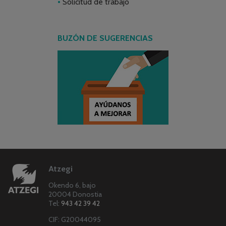
Solicitud de trabajo
BUZÓN DE SUGERENCIAS
Atzegi
Okendo 6, bajo
20004 Donostia
Tel:
943 42 39 42
CIF: G20044095