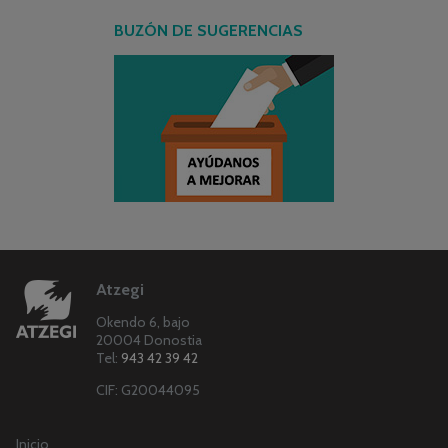
BUZÓN DE SUGERENCIAS
Atzegi
Okendo 6, bajo
20004 Donostia
Tel:
943 42 39 42
CIF: G20044095
Inicio