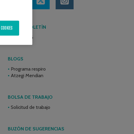
ÚLTIMO BOLETÍN
 COOKIES
Junio 2026
BLOGS
Programa respiro
Atzegi Mendian
BOLSA DE TRABAJO
Solicitud de trabajo
BUZÓN DE SUGERENCIAS