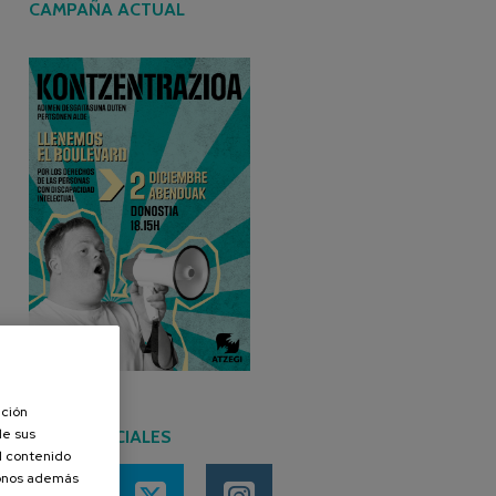
CAMPAÑA ACTUAL
ación
de sus
REDES SOCIALES
el contenido
donos además