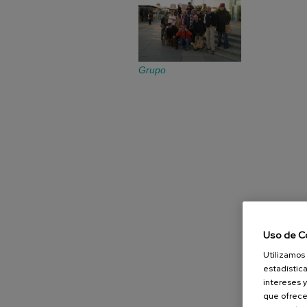
Grupo
Uso de C
Utilizamos 
estadística
intereses y
que ofrece