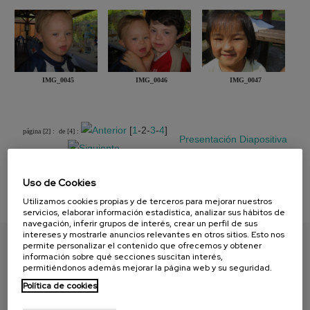
IMG_0045
IMG_0046
IMG_0047
[
1
-2-
3
-
4
]
página [2] :
de [4] :
Presentación
Diapositiva
Uso de Cookies
Utilizamos cookies propias y de terceros para mejorar nuestros
servicios, elaborar información estadística, analizar sus hábitos de
navegación, inferir grupos de interés, crear un perfil de sus
intereses y mostrarle anuncios relevantes en otros sitios. Esto nos
permite personalizar el contenido que ofrecemos y obtener
información sobre qué secciones suscitan interés,
ENCUENTRA TU PAPEL
permitiéndonos además mejorar la página web y su seguridad.
Política de cookies