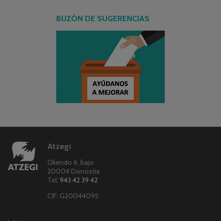
BUZÓN DE SUGERENCIAS
Atzegi
Okendo 6, bajo
20004 Donostia
Tel:
943 42 39 42
CIF: G20044095