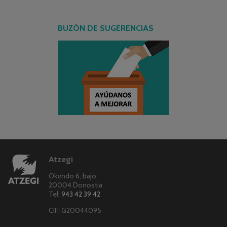
BUZÓN DE SUGERENCIAS
Atzegi
Okendo 6, bajo
20004 Donostia
Tel:
943 42 39 42
CIF: G20044095