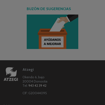
BUZÓN DE SUGERENCIAS
Atzegi
Okendo 6, bajo
20004 Donostia
Tel:
943 42 39 42
CIF: G20044095