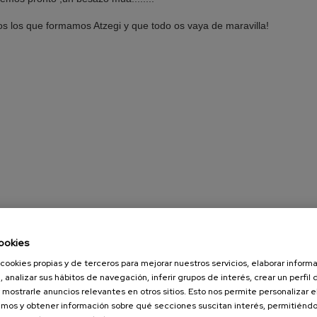
s los que formamos Atzegi y que todo os vaya de maravilla!
ookies
cookies propias y de terceros para mejorar nuestros servicios, elaborar inform
, analizar sus hábitos de navegación, inferir grupos de interés, crear un perfil 
 mostrarle anuncios relevantes en otros sitios. Esto nos permite personalizar 
mos y obtener información sobre qué secciones suscitan interés, permitién