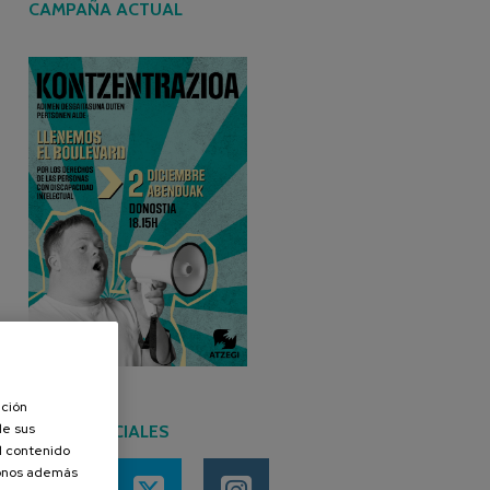
CAMPAÑA ACTUAL
ación
de sus
REDES SOCIALES
el contenido
donos además