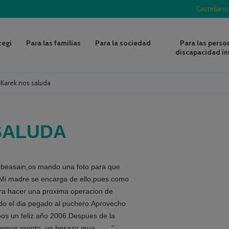
Castellano
zegi
Para las familias
Para la sociedad
Para las perso
discapacidad in
/
Karek nos saluda
SALUDA
e beasain,os mando una foto para que
Mi madre se encarga de ello,pues como
ra hacer una proxima operacion de
do el dia pegado al puchero.Aprovecho
os un feliz año 2006.Despues de la
vemos pronto ,un besazo mua........"