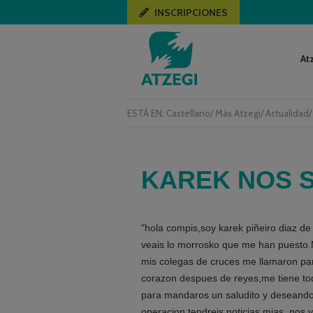
INSCRIPCIONES
At
ESTÁ EN:
Castellano
/
Más Atzegi
/
Actualidad
KAREK NOS 
"hola compis,soy karek piñeiro diaz d
veais lo morrosko que me han puesto.
mis colegas de cruces me llamaron pa
corazon despues de reyes,me tiene to
para mandaros un saludito y deseando
operacion tendreis noticias mias ,nos 