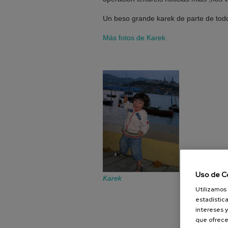
Un beso grande karek de parte de todo
Más fotos de Karek
Uso de C
Karek
Utilizamos 
estadística
intereses y
que ofrece