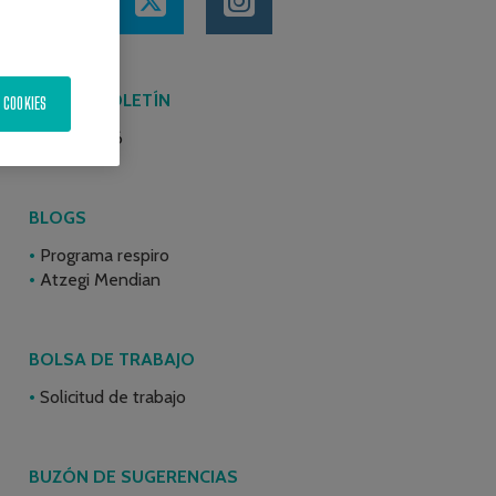
ÚLTIMO BOLETÍN
 COOKIES
Junio 2026
BLOGS
Programa respiro
Atzegi Mendian
BOLSA DE TRABAJO
Solicitud de trabajo
BUZÓN DE SUGERENCIAS