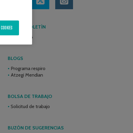
ÚLTIMO BOLETÍN
 COOKIES
Junio 2026
er
BLOGS
Programa respiro
Atzegi Mendian
BOLSA DE TRABAJO
Solicitud de trabajo
BUZÓN DE SUGERENCIAS