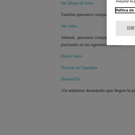
mejorar la
Ver álbum de fotos
Política de
Tambien queremos compartir este vídeo que
Ver vídeo
CONF
Además, queremos compartir algunas notici
pinchando en los siguientes enlaces.
Diario Vasco
Noticias de Gipuzkoa
DonostiTik
¡Ya estamos deseando que llegue la pr