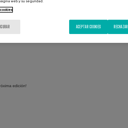
 página web y su seguridad.
 cookies
 recoge algunos de los mejores momentos del Trofeo.
IGURAR
ACEPTAR COOKIES
RECHAZAR
as de los medios que se han hecho eco de la jornada a las que podéis acced
óxima edición!