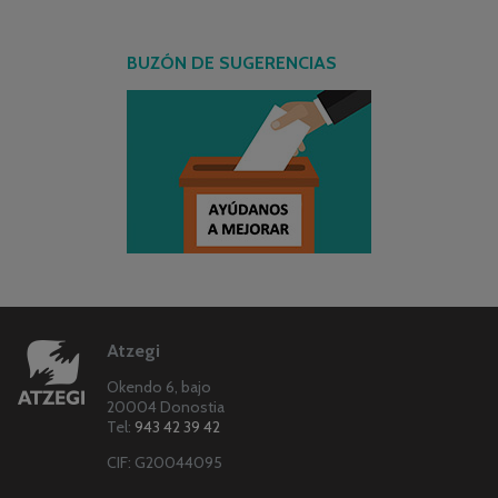
BUZÓN DE SUGERENCIAS
Atzegi
Okendo 6, bajo
20004 Donostia
Tel:
943 42 39 42
CIF: G20044095