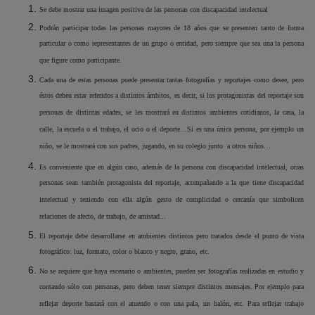
Se debe mostrar una imagen positiva de las personas con discapacidad intelectual
Podrán participar todas las personas mayores de 18 años que se presenten tanto de forma
particular o como representantes de un grupo o entidad, pero siempre que sea una la persona
que figure como participante.
Cada una de estas personas puede presentar tantas fotografías y reportajes como desee, pero
éstos deben estar referidos a distintos ámbitos, es decir, si los protagonistas del reportaje son
personas de distintas edades, se les mostrará en distintos ambientes cotidianos, la casa, la
calle, la escuela o el trabajo, el ocio o el deporte…Si es una única persona, por ejemplo un
niño, se le mostrará con sus padres, jugando, en su colegio junto
a otros niños…
Es conveniente que en algún caso, además de la persona con discapacidad intelectual, otras
personas sean también protagonista del reportaje, acompañando a la que tiene discapacidad
intelectual y teniendo con ella algún gesto de complicidad o cercanía que simbolicen
relaciones de afecto, de trabajo, de amistad...
El reportaje debe desarrollarse en ambientes distintos pero tratados desde el punto de vista
fotográfico: luz, formato, color o blanco y negro, grano, etc.
No se requiere que haya escenario o ambientes, pueden ser fotografías realizadas en estudio y
contando sólo con personas, pero deben tener siempre distintos mensajes. Por ejemplo para
reflejar deporte bastará con el atuendo o con una pala, un balón, etc. Para reflejar trabajo