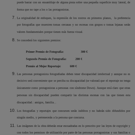
puede bastar con un ensamblaje de alguna pieza sobre una pequeña superficie muy lateral, de
forma que no tape a los o las protagonistas.
La originalidad de enfoques, la expresión de los rostros en primeros planos,
la preferencia
por fotografías que muestren tomas cercanas y no escenas con grupos o tomas lejanas serán
valores fundamentales porque tienen más fuerza visual.
Se concederá los siguientes premios:
Primer Premio de Fotografía:
300 €
Segundo Premio de Fotografía:
200 €
Premio al Mejor Reportaje:
600 €
Las personas protagonista fotografiadas deben tener discapacidad intelectual y aunque no es
decisivo será conveniente que se perciba su discapacidad (se valorará que el reportaje no tenga
únicamente como protagonistas a personas con síndrome Down). Aunque está claro que otras
personas sin discapacidad pueden compartir las distintas escenas con las que tienen esta
discapacidad.: amigos, familia...
Los fotografías y reportajes que concursen serán inéditos y no habrán sido difundidos por
ningún medio, y pertenecerán a la persona que concursa.
Las imágenes de la obra deberán estar encuadradas en lo prescrito por las leyes de copyright y
con todos los permisos de utilización por parte de las personas protagonistas y sus familias o