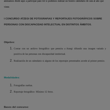
animamos desde aquí a participar para ver si podemos realizar un bonito calendario de cara al año que
viene.
I CONCURSO ATZEGI DE FOTOGRAFIAS Y REPORTAJES FOTOGRÁFICOS SOBRE
PERSONAS CON DISCAPACIDAD INTELECTUAL EN DISTINTOS ÁMBITOS.
Objetivo:
Contar con un archivo fotográfico que permita a Atzegi difundir una imagen variada y
positiva de las personas con discapacidad intelectual.
Realización de un calendario si alguno de los reportajes presentados accede al primer premio.
Modalidades:
Fotografías sueltas.
Reportaje fotográfico: Mínimo 12 fotos.
Bases del concurso: