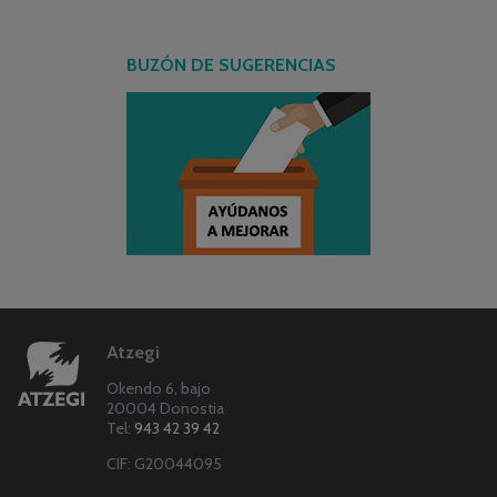
BUZÓN DE SUGERENCIAS
Atzegi
Okendo 6, bajo
20004 Donostia
Tel:
943 42 39 42
CIF: G20044095