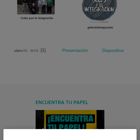
Goles por la integración
golesxlaintegracion
[1]
Presentación
Diapositiva
página [1] :
de [1] :
ENCUENTRA TU PAPEL