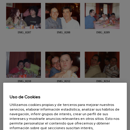
IMG_0207
IMG_0208
IMG_0209
IMG_0210
IMG_0212
IMG_0214
Uso de Cookies
[1-
2
-
3
]
Presentación
Diapositiva
página [1] :
de [3] :
Utilizamos cookies propias y de terceros para mejorar nuestros
servicios, elaborar información estadística, analizar sus hábitos de
navegación, inferir grupos de interés, crear un perfil de sus
intereses y mostrarle anuncios relevantes en otros sitios. Esto nos
permite personalizar el contenido que ofrecemos y obtener
información sobre qué secciones suscitan interés,