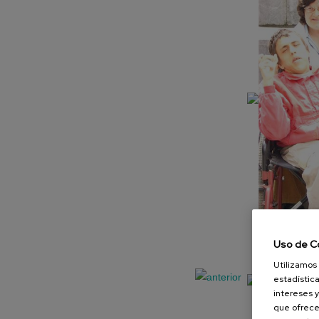
Uso de C
Utilizamos 
estadística
intereses y
que ofrece