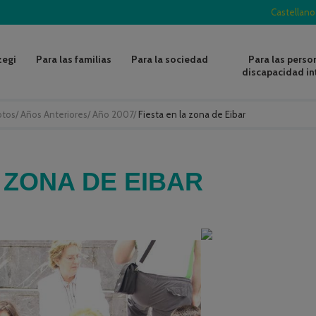
Castellano
zegi
Para las familias
Para la sociedad
Para las perso
discapacidad in
otos
/
Años Anteriores
/
Año 2007
/
Fiesta en la zona de Eibar
A ZONA DE EIBAR