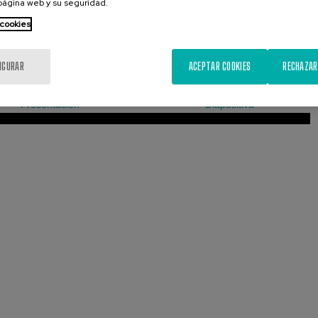
 página web y su seguridad.
 cookies
IGURAR
ACEPTAR COOKIES
RECHAZAR
Presentación
Diapositiva