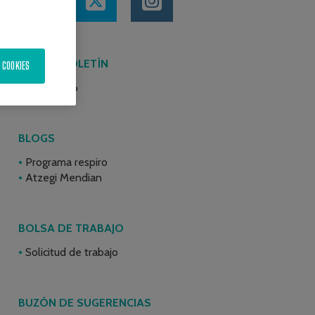
ÚLTIMO BOLETÍN
 COOKIES
Junio 2026
BLOGS
Programa respiro
Atzegi Mendian
BOLSA DE TRABAJO
Solicitud de trabajo
BUZÓN DE SUGERENCIAS