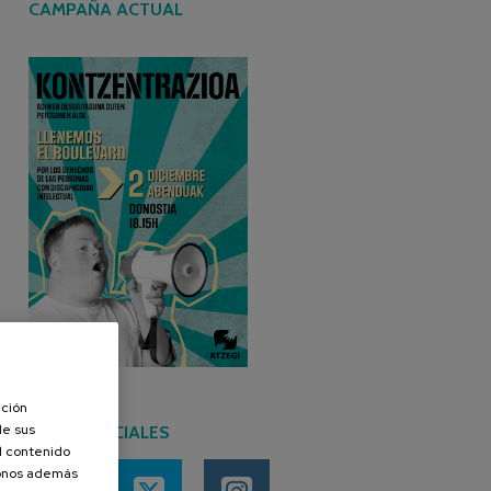
CAMPAÑA ACTUAL
ación
de sus
REDES SOCIALES
el contenido
donos además