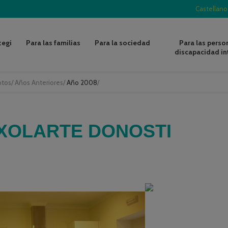
Castellano
zegi
Para las familias
Para la sociedad
Para las perso
discapacidad in
otos
/
Años Anteriores
/
Año 2008
/
TXOLARTE DONOSTI