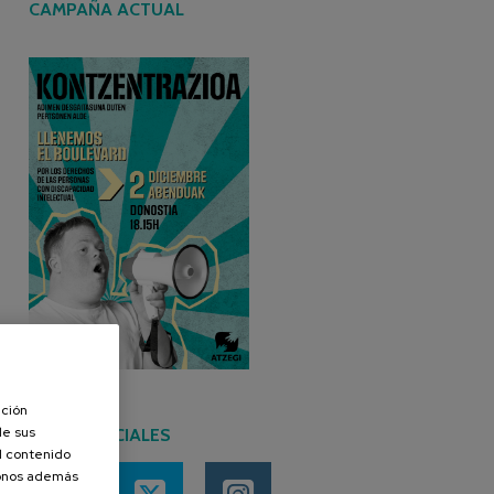
CAMPAÑA ACTUAL
ación
de sus
REDES SOCIALES
el contenido
donos además