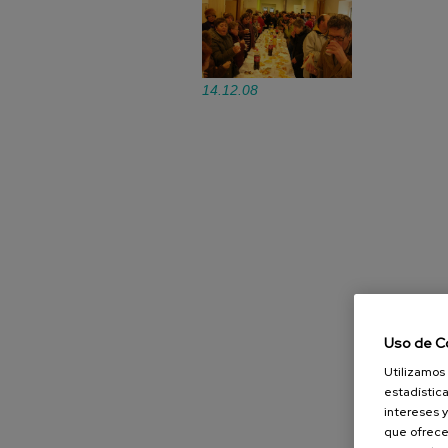
14.12.08
Uso de C
Utilizamos 
estadística
intereses y
que ofrece