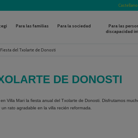
Castellano
zegi
Para las familias
Para la sociedad
Para las perso
discapacidad in
/
Fiesta del Txolarte de Donosti
TXOLARTE DE DONOSTI
n Villa Mari la fiesta anual del Txolarte de Donosti. Disfrutamos much
un rato agradable en la villa recién reformada.