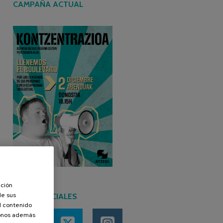
CAMPAÑA ACTUAL
ación
de sus
REDES SOCIALES
el contenido
donos además