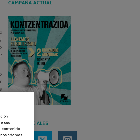
CAMPAÑA ACTUAL
u
y
o
e
o
r
s
s
ación
de sus
REDES SOCIALES
el contenido
donos además