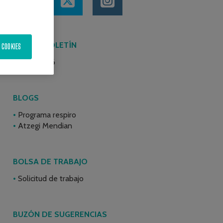
ÚLTIMO BOLETÍN
 COOKIES
Junio 2026
BLOGS
Programa respiro
Atzegi Mendian
BOLSA DE TRABAJO
Solicitud de trabajo
BUZÓN DE SUGERENCIAS