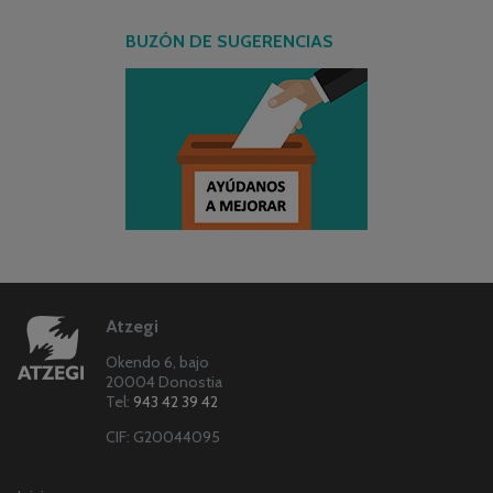
BUZÓN DE SUGERENCIAS
Atzegi
Okendo 6, bajo
20004 Donostia
Tel:
943 42 39 42
CIF: G20044095