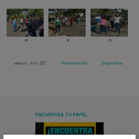
10
11
12
[1]
Presentación
Diapositiva
página [1] :
de [1] :
ENCUENTRA TU PAPEL