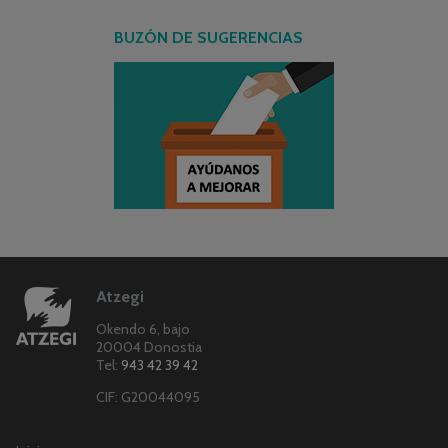
BUZÓN DE SUGERENCIAS
Atzegi
Okendo 6, bajo
20004 Donostia
Tel:
943 42 39 42
CIF: G20044095