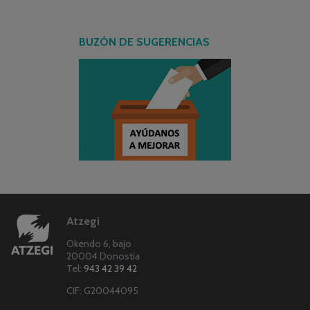
BUZÓN DE SUGERENCIAS
Atzegi
Okendo 6, bajo
20004 Donostia
Tel:
943 42 39 42
CIF: G20044095